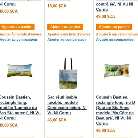
Ni Cornu
contrôlée', Ni Vu Ni
18,00 $CA
Cornu
49,00 $CA
49,00 $CA
Ajouter au panier
Ajouter au panier
Ajouter au panier
Ajouter à ma liste d'envies
Ajouter à ma liste d'envies
Ajouter à ma liste d'envie
Ajouter au comparateur
Ajouter au comparateur
Ajouter au comparateur
Coussin Bastien,
Sac réutilisable
Coussin Bastien,
rectangle long,
lavable, modèle
rectangle long, no D
modèle 'Lumière du
Connexion béton, Ni
Quai de Ste Anne,
Bas St-Laurent', Ni Vu
Vu Ni Cornu
modèle 'Ma Côte de
Ni Cornu
Beaupré', Ni Vu Ni
46,00 $CA
Cornu
49,00 $CA
49,00 $CA