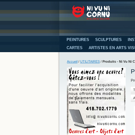
PEINTURES
SCULPTURES
INS
CARTES
ARTISTES EN ARTS VI
Accueil
/
UTILITAIRES
/
Produits - Ni Vu Ni 
P
Pr
T
A