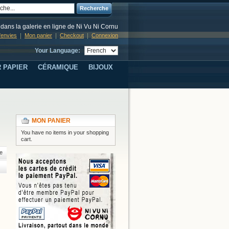
Recherche
dans la galerie en ligne de Ni Vu Ni Cornu
d'envies
Mon panier
Checkout
Connexion
Your Language:
 PAPIER
CÉRAMIQUE
BIJOUX
MON PANIER
You have no items in your shopping
cart.
e