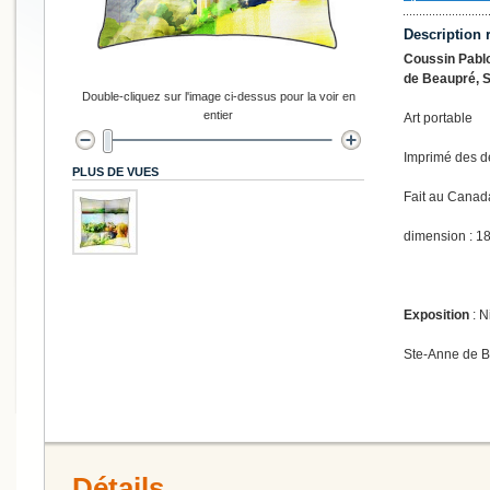
Description 
Coussin Pablo
de Beaupré, 
Double-cliquez sur l'image ci-dessus pour la voir en
entier
Art portable
Imprimé des d
PLUS DE VUES
Fait au Canad
dimension : 18
Exposition
: N
Ste-Anne de 
Détails