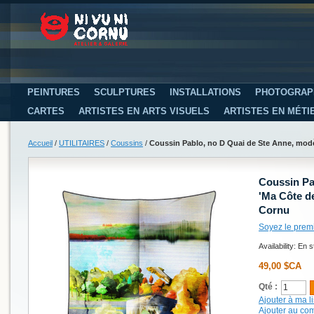
PEINTURES
SCULPTURES
INSTALLATIONS
PHOTOGRAP
CARTES
ARTISTES EN ARTS VISUELS
ARTISTES EN MÉTI
Accueil
/
UTILITAIRES
/
Coussins
/
Coussin Pablo, no D Quai de Ste Anne, modè
Coussin Pa
'Ma Côte de
Cornu
Soyez le prem
Availability:
En s
49,00 $CA
Qté :
Ajouter à ma li
Ajouter au co