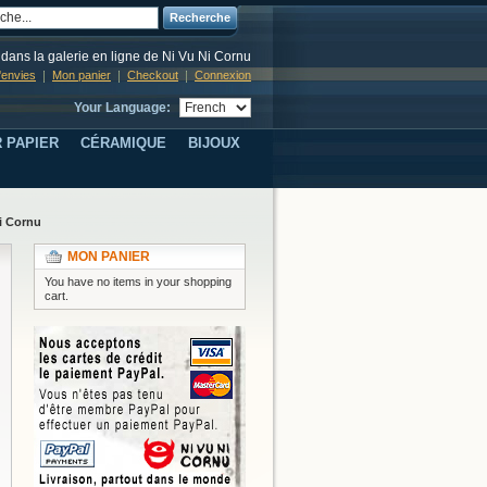
Recherche
dans la galerie en ligne de Ni Vu Ni Cornu
d'envies
Mon panier
Checkout
Connexion
Your Language:
 PAPIER
CÉRAMIQUE
BIJOUX
i Cornu
MON PANIER
You have no items in your shopping
cart.