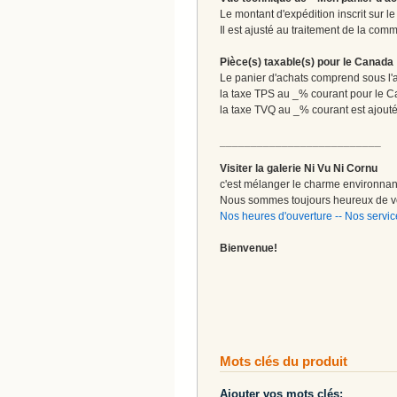
Le montant d'expédition inscrit sur 
Il est ajusté au traitement de la com
Pièce(s) taxable(s) pour le Canada
Le panier d'achats comprend sous l'ap
la taxe TPS au _% courant pour le 
la taxe TVQ au _% courant est ajout
__________________________
Visiter la galerie Ni Vu Ni Cornu
c'est mélanger le charme environnant 
Nous sommes toujours heureux de vo
Nos heures d'ouverture
--
Nos servic
Bienvenue!
Mots clés du produit
Ajouter vos mots clés: