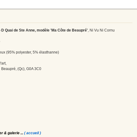
o D Quai de Ste Anne, modèle 'Ma Côte de Beaupré'
, Ni Vu Ni Cornu
)
yeux (95% polyester, 5% élasthanne)
'art,
 Beaupré, (Qc), G0A 3C0
er & galerie
...
( accueil )