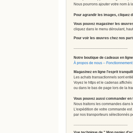
Nous pourrons ajouter votre nom à la 
Pour agrandir les images, cliquez d
Vous pouvez magasiner les œuvres
cliquez dans le menu déroulant, haut 
Pour voir les œuvres chez nos part
__________________________
Notre boutique de cadeaux en ligne 
À propos de nous
--
Fonctionnement 
Magasinez en ligne l'esprit tranquil
Les achats transactionnels sont enti
Voyez le https et le cadenas affichés
ou dans le bas de page lors de la tra
Vous pouvez aussi commander en tou
Nous traitons les commandes dans les
L'expédition de votre commande est
par nos transporteurs sélectionnés pour
__________________________
Vue technique de " Mon panier d'ac