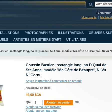
Bienvenue 
Mon compte
Ma liste 
TALLATIONS
PHOTOGRAPHIES
ILLUSTRATIONS
OEUVRES SUR
SUELS
ARTISTES EN MÉTIERS D'ART
UTILITAIRES
astien, rectangle long, no D Quai de Ste Anne, modèle 'Ma Côte de Beaupré', Ni Vu N
Coussin Bastien, rectangle long, no D Quai de
Ste Anne, modèle 'Ma Côte de Beaupré', Ni Vu
Ni Cornu
Soyez le premier à commenter ce produit
Availability:
En stock
49,00 $CA
Qté :
OU
Ajouter au panier
Ajouter à ma liste d'envies
Ajouter au comparateur