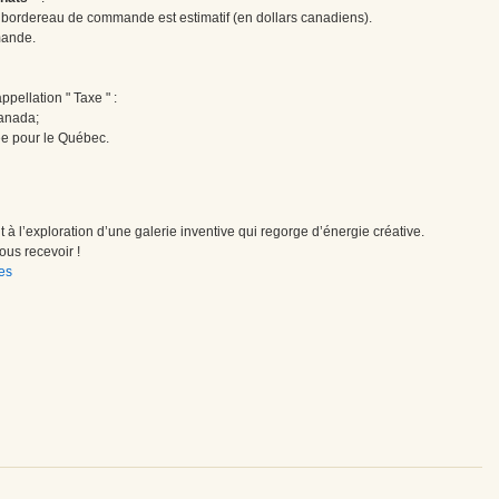
le bordereau de commande est estimatif (en dollars canadiens).
mande.
pellation " Taxe " :
Canada;
ée pour le Québec.
à l’exploration d’une galerie inventive qui regorge d’énergie créative.
us recevoir !
es