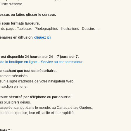
liste d'attente.
essus ou faites glisser le curseur.
 sous formats largeurs
,
de page : Tableaux - Photographies - Illustrations - Dessins - ...
enaires en diffusion,
cliquez ici
est disponible 24 heures sur 24 -- 7 jours sur 7.
de la boutique en ligne
--
Service au consommateur
le sachant que tout est sécuritaire.
èrement sécurisés.
 sur la ligne d'adresse de votre navigateur Web
nsaction en ligne.
te sécurité par téléphone ou par courriel.
 plus brefs délais.
 assurée, partout dans le monde, au Canada et au Québec,
 leur expertise, leur efficacité et leur rapidité.
hats "
: