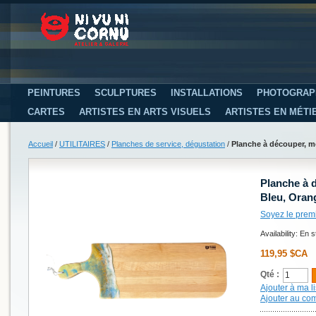
PEINTURES
SCULPTURES
INSTALLATIONS
PHOTOGRAP
CARTES
ARTISTES EN ARTS VISUELS
ARTISTES EN MÉTI
Accueil
/
UTILITAIRES
/
Planches de service, dégustation
/
Planche à découper, mo
Planche à 
Bleu, Orang
Soyez le prem
Availability:
En s
119,95 $CA
Qté :
Ajouter à ma li
Ajouter au co