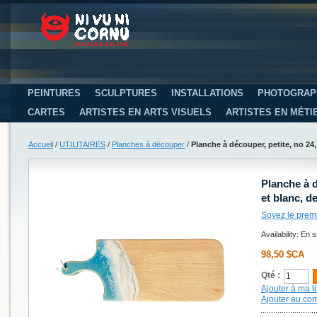
PEINTURES
SCULPTURES
INSTALLATIONS
PHOTOGRAP
CARTES
ARTISTES EN ARTS VISUELS
ARTISTES EN MÉTI
Accueil
/
UTILITAIRES
/
Planches à découper
/
Planche à découper, petite, no 24, 
Planche à d
et blanc, de
Soyez le prem
Availability:
En s
98,50 $CA
Qté :
Ajouter à ma li
Ajouter au co