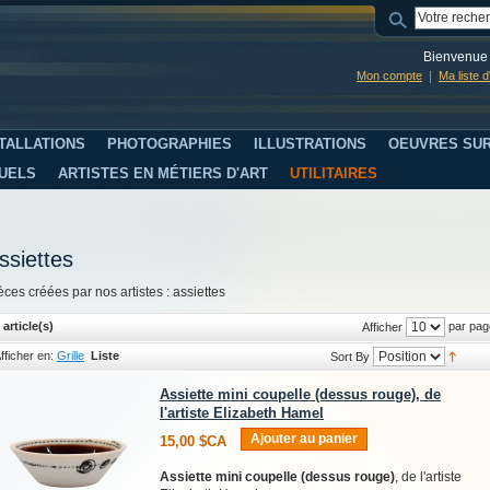
Bienvenue 
Mon compte
Ma liste 
TALLATIONS
PHOTOGRAPHIES
ILLUSTRATIONS
OEUVRES SUR
SUELS
ARTISTES EN MÉTIERS D'ART
UTILITAIRES
ssiettes
èces créées par nos artistes : assiettes
 article(s)
par pag
Afficher
fficher en:
Grille
Liste
Sort By
Assiette mini coupelle (dessus rouge), de
l'artiste Elizabeth Hamel
Ajouter au panier
15,00 $CA
Assiette mini coupelle (dessus rouge)
, de l'artiste