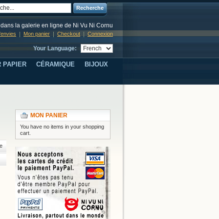
Recherche
dans la galerie en ligne de Ni Vu Ni Cornu
d'envies
Mon panier
Checkout
Connexion
Your Language:
 PAPIER
CÉRAMIQUE
BIJOUX
MON PANIER
You have no items in your shopping
cart.
e