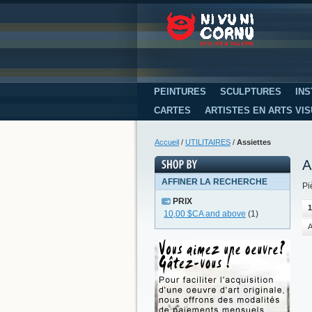
PEINTURES
SCULPTURES
INS
CARTES
ARTISTES EN ARTS VI
Accueil
/
UTILITAIRES
/
Assiettes
A
AFFINER LA RECHERCHE
Pi
PRIX
1
10,00 $CA
and above
(1)
A