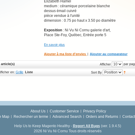
Elizabeth Hamel
medium : céramique porcelaine blanche
dessus émail cuivré
pièce vendue à l'unité
dimension : 0.75 po haut x 3.50 po diamètre
Exposition
: Ni Vu Ni Cornu galerie d'art,
Place Ste-Foy, Québec, Entrée porte 5
En savoir plus
Ajouter à ma liste d'envies
|
Ajouter au comparateur
 article(s)
par pag
Afficher
fficher en:
Grille
Liste
Sort By
About Us
Customer Service
Privacy Policy
te Map
Rechercher un terme
Advanced Search
Orders and Returns
Contact
Help Us to Keep Magento Healthy -
Report All Bugs
(ver. 1.9.4.5)
2026 Ni Vu Ni Cornu Tous droits réservés