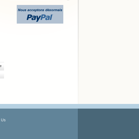
e
 Us