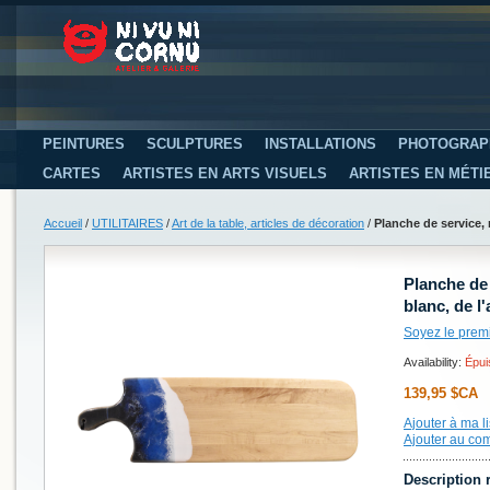
PEINTURES
SCULPTURES
INSTALLATIONS
PHOTOGRAP
CARTES
ARTISTES EN ARTS VISUELS
ARTISTES EN MÉTI
Accueil
/
UTILITAIRES
/
Art de la table, articles de décoration
/
Planche de service, n
Planche de 
blanc, de l'
Soyez le prem
Availability:
Épui
139,95 $CA
Ajouter à ma li
Ajouter au co
Description 