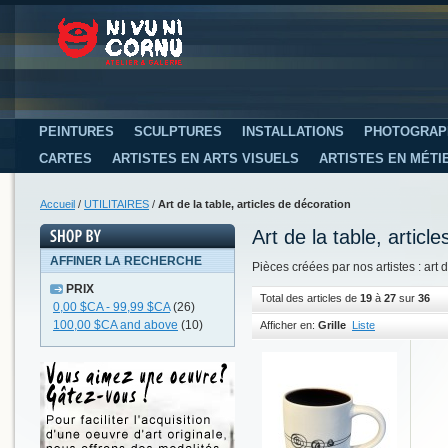
PEINTURES
SCULPTURES
INSTALLATIONS
PHOTOGRAP
CARTES
ARTISTES EN ARTS VISUELS
ARTISTES EN MÉTI
Accueil
/
UTILITAIRES
/
Art de la table, articles de décoration
Art de la table, articl
AFFINER LA RECHERCHE
Pièces créées par nos artistes : art d
PRIX
Total des articles de
19
à
27
sur
36
0,00 $CA
-
99,99 $CA
(26)
100,00 $CA
and above
(10)
Afficher en:
Grille
Liste