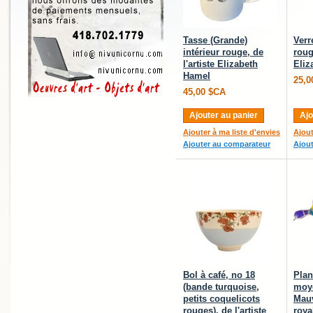
Tasse (Grande)
Verr
intérieur rouge, de
rouge
l'artiste Elizabeth
Eliz
Hamel
25,0
45,00 $CA
Ajouter au panier
Ajo
Ajouter à ma liste d'envies
Ajout
Ajouter au comparateur
Ajou
Bol à café, no 18
Plan
(bande turquoise,
moye
petits coquelicots
Mauv
rouges), de l'artiste
roya