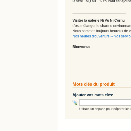
la taxe TVQ au _% courant est ajout
__________________________
Visiter la galerie Ni Vu Ni Cornu
c'est mélanger le charme environnant 
Nous sommes toujours heureux de vo
Nos heures d'ouverture
--
Nos servic
Bienvenue!
Mots clés du produit
Ajouter vos mots clés:
Utilisez un espace pour séparer les m