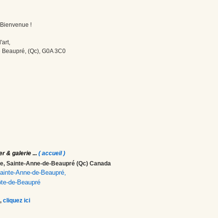
! Bienvenue !
'art,
 Beaupré, (Qc), G0A 3C0
er & galerie
...
( accueil )
ale, Sainte-Anne-de-Beaupré (Qc) Canada
 Sainte-Anne-de-Beaupré,
ôte-de-Beaupré
,
cliquez ici