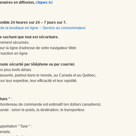
enaires en diffusion,
cliquez ici
onible 24 heures sur 24 -- 7 jours sur 7.
de la boutique en ligne
--
Service au consommateur
le sachant que tout est sécuritaire.
èrement sécurisés.
 sur la ligne d'adresse de votre navigateur Web
nsaction en ligne.
te sécurité par téléphone ou par courriel.
 plus brefs délais.
 assurée, partout dans le monde, au Canada et au Québec,
 leur expertise, leur efficacité et leur rapidité.
hats "
:
le bordereau de commande est estimatif (en dollars canadiens).
ande : selon le poids, la destination, le transporteur.
pellation " Taxe " :
Canada;