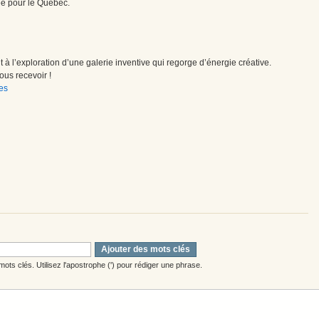
ée pour le Québec.
à l’exploration d’une galerie inventive qui regorge d’énergie créative.
us recevoir !
es
Ajouter des mots clés
ots clés. Utilisez l'apostrophe (') pour rédiger une phrase.