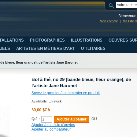
Bienvenue 
Mon compte
Ma liste 
TALLATIONS
PHOTOGRAPHIES
ILLUSTRATIONS
OEUVRES SUR
SUELS
ARTISTES EN MÉTIERS D'ART
UTILITAIRES
de bleue, fleur orange), de l'artiste Jane Baronet
Bol à thé, no 29 (bande bleue, fleur orange), de
l'artiste Jane Baronet
Soyez le premier à commenter ce produit
Availability:
En stock
30,00 $CA
Qté :
OU
Ajouter au panier
Ajouter à ma liste d'envies
Ajouter au comparateur