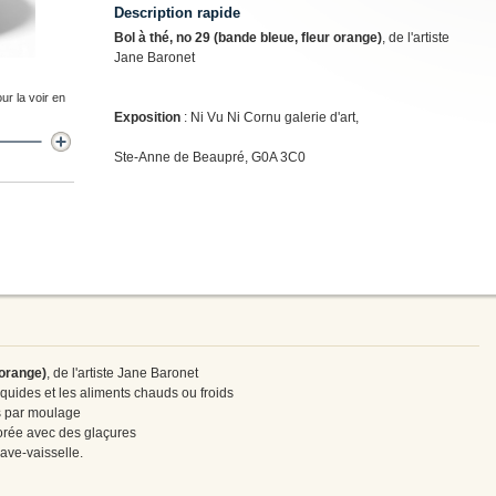
Description rapide
Bol à thé, no 29 (bande bleue, fleur orange)
, de l'artiste
Jane Baronet
ur la voir en
Exposition
: Ni Vu Ni Cornu galerie d'art,
Ste-Anne de Beaupré, G0A 3C0
 orange)
, de l'artiste Jane Baronet
liquides et les aliments chauds ou froids
ès par moulage
corée avec des glaçures
ave-vaisselle.