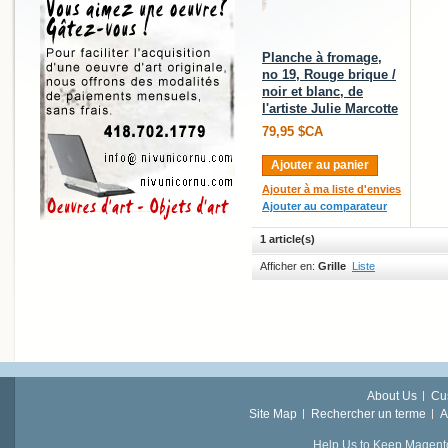
Planche à fromage,
no 19, Rouge brique /
noir et blanc, de
l'artiste Julie Marcotte
79,95 $CA
Ajouter au panier
Ajouter à ma liste d'envies
Ajouter au comparateur
1 article(s)
Afficher en:
Grille
Liste
About Us
Cu
Site Map
Rechercher un terme
A
Help Us to Keep Magent