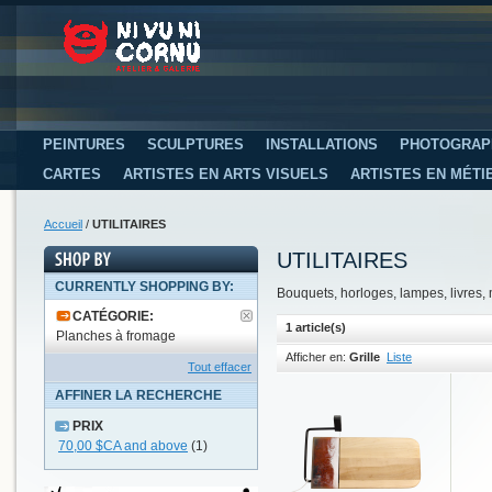
PEINTURES
SCULPTURES
INSTALLATIONS
PHOTOGRAP
CARTES
ARTISTES EN ARTS VISUELS
ARTISTES EN MÉTI
Accueil
/
UTILITAIRES
UTILITAIRES
CURRENTLY SHOPPING BY:
Bouquets, horloges, lampes, livres, mo
CATÉGORIE:
1 article(s)
Planches à fromage
Afficher en:
Grille
Liste
Tout effacer
AFFINER LA RECHERCHE
PRIX
70,00 $CA
and above
(1)