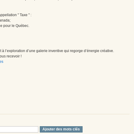
pellation " Taxe " :
Canada;
ée pour le Québec.
à l’exploration d’une galerie inventive qui regorge d’énergie créative.
us recevoir !
es
Ajouter des mots clés