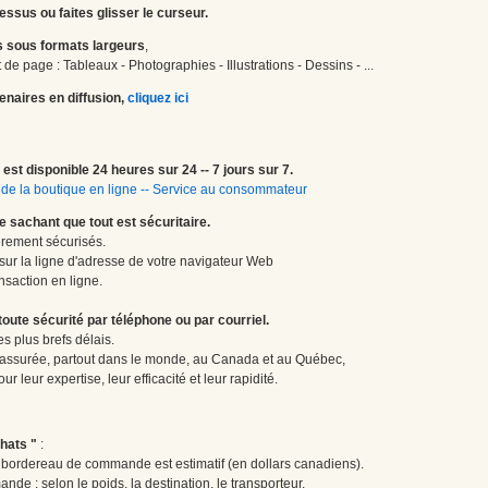
essus ou faites glisser le curseur.
 sous formats largeurs
,
de page : Tableaux - Photographies - Illustrations - Dessins - ...
enaires en diffusion,
cliquez ici
est disponible 24 heures sur 24 -- 7 jours sur 7.
de la boutique en ligne
--
Service au consommateur
le sachant que tout est sécuritaire.
èrement sécurisés.
 sur la ligne d'adresse de votre navigateur Web
nsaction en ligne.
te sécurité par téléphone ou par courriel.
 plus brefs délais.
 assurée, partout dans le monde, au Canada et au Québec,
 leur expertise, leur efficacité et leur rapidité.
hats "
:
le bordereau de commande est estimatif (en dollars canadiens).
ande : selon le poids, la destination, le transporteur.