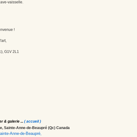
ave-vaisselle.
envenue !
'art,
c), G1V 2L1
er & galerie
...
( accueil )
ale, Sainte-Anne-de-Beaupré (Qc) Canada
 Sainte-Anne-de-Beaupré,