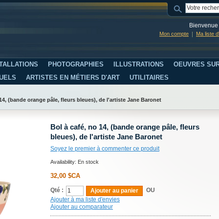
Bienvenue 
Mon compte
Ma liste 
TALLATIONS
PHOTOGRAPHIES
ILLUSTRATIONS
OEUVRES SUR
SUELS
ARTISTES EN MÉTIERS D'ART
UTILITAIRES
14, (bande orange pâle, fleurs bleues), de l'artiste Jane Baronet
Bol à café, no 14, (bande orange pâle, fleurs
bleues), de l'artiste Jane Baronet
Soyez le premier à commenter ce produit
Availability:
En stock
32,00 $CA
Qté :
OU
Ajouter au panier
Ajouter à ma liste d'envies
Ajouter au comparateur