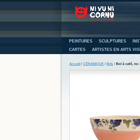
PEINTURES
SCULPTURES
INS
CARTES
ARTISTES EN ARTS VI
Accueil
/
CÉRAMIQUE
/
Bols
/
Bol à café, no 