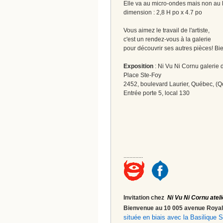
Elle va au micro-ondes mais non au l
dimension : 2,8 H po x 4.7 po
Vous aimez le travail de l'artiste,
c'est un rendez-vous à la galerie
pour découvrir ses autres pièces! Bi
Exposition
: Ni Vu Ni Cornu galerie d
Place Ste-Foy
2452, boulevard Laurier, Québec, (Q
Entrée porte 5, local 130
.............
Invitation chez
Ni Vu Ni Cornu ateli
Bienvenue au 10 005 avenue Roy
située en biais avec la Basilique