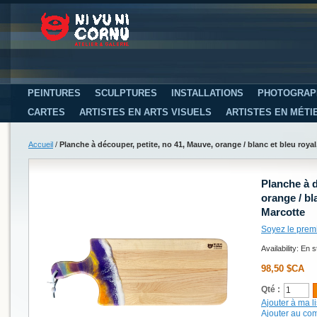
PEINTURES
SCULPTURES
INSTALLATIONS
PHOTOGRAP
CARTES
ARTISTES EN ARTS VISUELS
ARTISTES EN MÉTI
Accueil
/
Planche à découper, petite, no 41, Mauve, orange / blanc et bleu royal,
Planche à d
orange / bla
Marcotte
Soyez le prem
Availability:
En s
98,50 $CA
Qté :
Ajouter à ma li
Ajouter au co