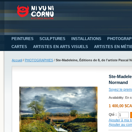
PEINTURES
SCULPTURES
INSTALLATIONS
PHOTOGRAP
CARTES
ARTISTES EN ARTS VISUELS
ARTISTES EN MÉTI
Accueil
/
PHOTOGRAPHIES
/
Ste-Madeleine, Éditions de 8, de l'artiste Pascal
Ste-Madelei
Normand
Soyez le prem
Availability:
En s
1 400,00 $CA
Qté :
Ajouter à ma li
Ajouter au co