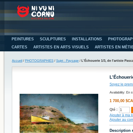
PEINTURES
SCULPTURES
INSTALLATIONS
PHOTOGRAP
CARTES
ARTISTES EN ARTS VISUELS
ARTISTES EN MÉTI
Accueil
/
PHOTOGRAPHIES
/
Sujet : Paysage
/
L'Échouerie 1/3, de l'artiste Pas
L'Échouerie
Soyez le prem
Availability:
En s
1 700,00 $CA
Qté :
Ajouter à ma li
Ajouter au co
Description 