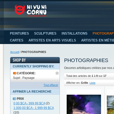
PEINTURES
SCULPTURES
INSTALLATIONS
PHOTOGRAP
CARTES
ARTISTES EN ARTS VISUELS
ARTISTES EN MÉTI
Accueil
/
PHOTOGRAPHIES
PHOTOGRAPHIES
CURRENTLY SHOPPING BY:
Oeuvres artistiques créées par nos a
CATÉGORIE:
Total des articles de
1
à
9
sur
17
Sujet : Paysage
Afficher en:
Grille
Liste
Tout effacer
AFFINER LA RECHERCHE
PRIX
0,00 $CA
-
999,99 $CA
(2)
1 000,00 $CA
-
1 999,99 $CA
(10)