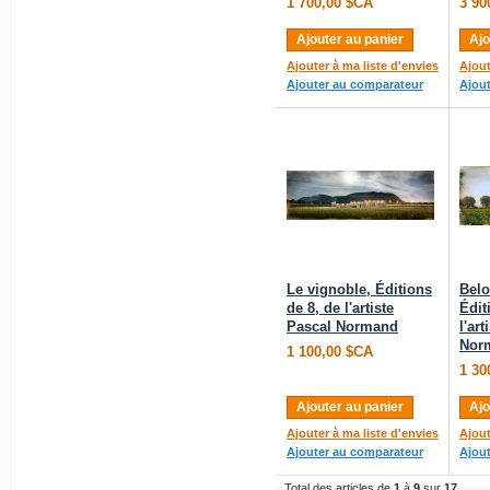
1 700,00 $CA
3 90
Ajouter au panier
Ajo
Ajouter à ma liste d'envies
Ajout
Ajouter au comparateur
Ajou
Le vignoble, Éditions
Belo
de 8, de l'artiste
Édit
Pascal Normand
l'ar
Nor
1 100,00 $CA
1 30
Ajouter au panier
Ajo
Ajouter à ma liste d'envies
Ajout
Ajouter au comparateur
Ajou
Total des articles de
1
à
9
sur
17