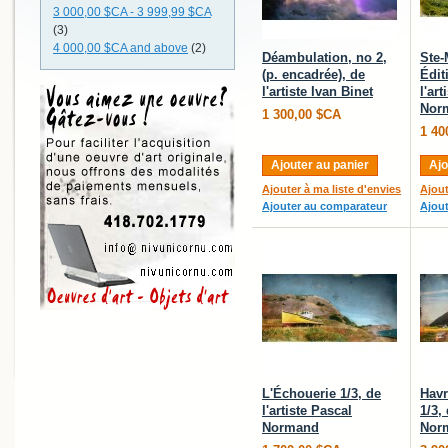
3 000,00 $CA
-
3 999,99 $CA
(3)
4 000,00 $CA
and above
(2)
Déambulation, no 2,
Ste-
(p. encadrée), de
Édit
l'artiste Ivan Binet
l'ar
Nor
1 300,00 $CA
1 40
Ajouter au panier
Ajo
Ajouter à ma liste d'envies
Ajout
Ajouter au comparateur
Ajou
L'Échouerie 1/3, de
Havr
l'artiste Pascal
1/3,
Normand
Nor