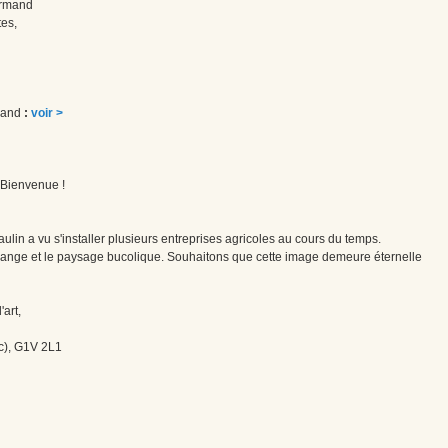
Normand
es,
rmand
:
voir >
! Bienvenue !
ulin a vu s'installer plusieurs entreprises agricoles au cours du temps.
grange et le paysage bucolique. Souhaitons que cette image demeure éternelle
'art,
c), G1V 2L1