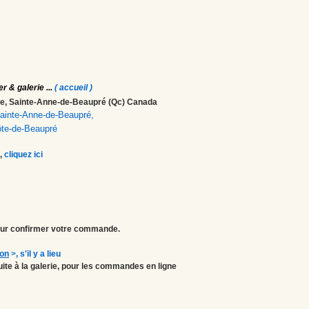
er & galerie
...
( accueil )
ale, Sainte-Anne-de-Beaupré (Qc) Canada
 Sainte-Anne-de-Beaupré,
ôte-de-Beaupré
,
cliquez ici
r confirmer votre commande.
ion
>
, s'il y a lieu
atuite à la galerie, pour les commandes en ligne