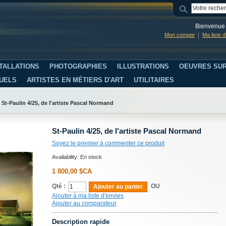
Bienvenue 
Mon compte
Ma liste 
TALLATIONS
PHOTOGRAPHIES
ILLUSTRATIONS
OEUVRES SUR
SUELS
ARTISTES EN MÉTIERS D'ART
UTILITAIRES
/
St-Paulin 4/25, de l'artiste Pascal Normand
St-Paulin 4/25, de l'artiste Pascal Normand
Soyez le premier à commenter ce produit
Availability:
En stock
1 800,00 $CA
Qté :
OU
Ajouter au panier
Ajouter à ma liste d'envies
Ajouter au comparateur
Description rapide