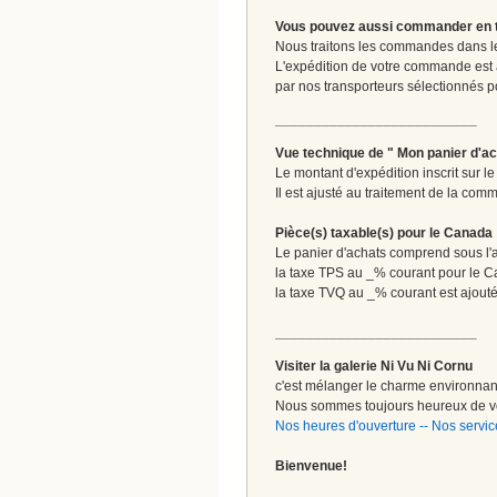
Vous pouvez aussi commander en tou
Nous traitons les commandes dans les
L'expédition de votre commande est
par nos transporteurs sélectionnés pour
__________________________
Vue technique de " Mon panier d'ac
Le montant d'expédition inscrit sur 
Il est ajusté au traitement de la comm
Pièce(s) taxable(s) pour le Canada
Le panier d'achats comprend sous l'ap
la taxe TPS au _% courant pour le 
la taxe TVQ au _% courant est ajout
__________________________
Visiter la galerie Ni Vu Ni Cornu
c'est mélanger le charme environnant 
Nous sommes toujours heureux de vo
Nos heures d'ouverture
--
Nos servic
Bienvenue!