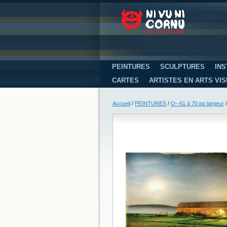
PEINTURES
SCULPTURES
INS
CARTES
ARTISTES EN ARTS VI
Accueil
/
PEINTURES
/
O--61 à 70 po largeur