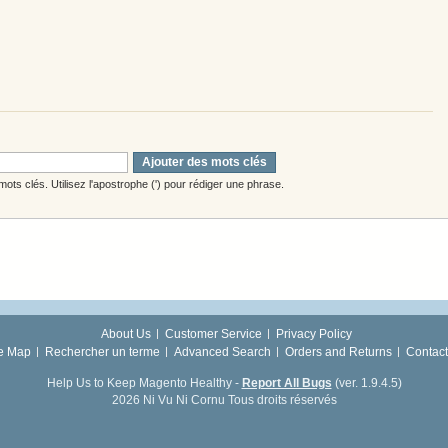
Ajouter des mots clés
ots clés. Utilisez l'apostrophe (') pour rédiger une phrase.
About Us
Customer Service
Privacy Policy
te Map
Rechercher un terme
Advanced Search
Orders and Returns
Contact
Help Us to Keep Magento Healthy -
Report All Bugs
(ver. 1.9.4.5)
2026 Ni Vu Ni Cornu Tous droits réservés