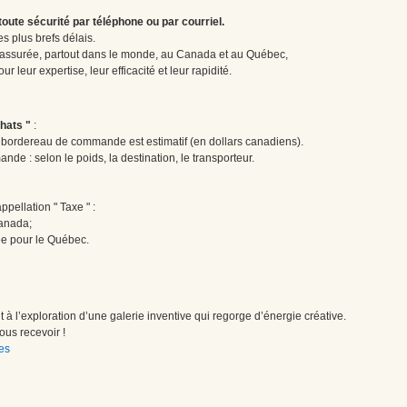
te sécurité par téléphone ou par courriel.
 plus brefs délais.
 assurée, partout dans le monde, au Canada et au Québec,
 leur expertise, leur efficacité et leur rapidité.
hats "
:
le bordereau de commande est estimatif (en dollars canadiens).
ande : selon le poids, la destination, le transporteur.
pellation " Taxe " :
Canada;
ée pour le Québec.
à l’exploration d’une galerie inventive qui regorge d’énergie créative.
us recevoir !
es