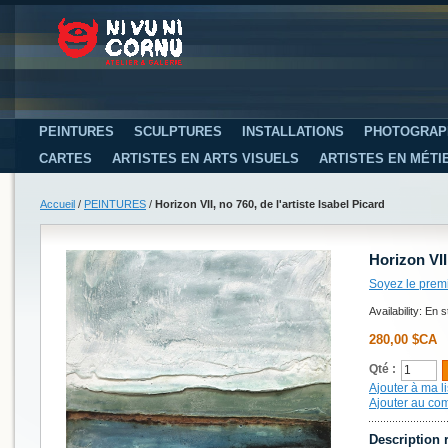
PEINTURES
SCULPTURES
INSTALLATIONS
PHOTOGRAP
CARTES
ARTISTES EN ARTS VISUELS
ARTISTES EN MÉTI
Accueil
/
PEINTURES
/
Horizon VII, no 760, de l'artiste Isabel Picard
Horizon VII,
Soyez le prem
Availability:
En s
280,00 $CA
Qté :
Ajouter à ma li
Ajouter au co
Description 