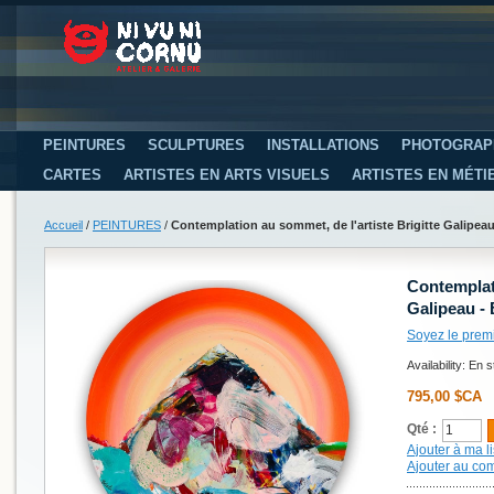
PEINTURES
SCULPTURES
INSTALLATIONS
PHOTOGRAP
CARTES
ARTISTES EN ARTS VISUELS
ARTISTES EN MÉTI
Accueil
/
PEINTURES
/
Contemplation au sommet, de l'artiste Brigitte Galipea
Contemplati
Galipeau -
Soyez le prem
Availability:
En s
795,00 $CA
Qté :
Ajouter à ma li
Ajouter au co