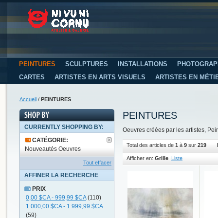
PEINTURES
SCULPTURES
INSTALLATIONS
PHOTOGRAP
CARTES
ARTISTES EN ARTS VISUELS
ARTISTES EN MÉTI
Accueil
/
PEINTURES
PEINTURES
CURRENTLY SHOPPING BY:
Oeuvres créées par les artistes, Pei
CATÉGORIE:
Total des articles de
1
à
9
sur
219
Nouveautés Oeuvres
Afficher en:
Grille
Liste
Tout effacer
AFFINER LA RECHERCHE
PRIX
0,00 $CA
-
999,99 $CA
(110)
1 000,00 $CA
-
1 999,99 $CA
(59)