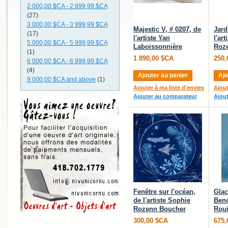
2 000,00 $CA
-
2 999,99 $CA
(27)
3 000,00 $CA
-
3 999,99 $CA
Majestic V, # 0207, de
Jard
(17)
l'artiste Yan
l'ar
5 000,00 $CA
-
5 999,99 $CA
Laboissonnière
Roz
(1)
1 890,00 $CA
250,
6 000,00 $CA
-
6 999,99 $CA
(4)
Ajouter au panier
Ajo
9 000,00 $CA
and above
(1)
Ajouter à ma liste d'envies
Ajout
Ajouter au comparateur
Ajou
Fenêtre sur l'océan,
Glaci
de l'artiste Sophie
Beno
Rozenn Boucher
Roui
300,00 $CA
675,