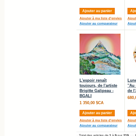
Ajouter au panier
Ajo
Ajouter à ma liste d'envies
Ajout
Ajouter au comparateur
Ajou
L'espoir renaît
Lune
toujours, de l'artiste
''Au
Brigitte Galipeau -
de l
BGALI
680,
1 350,00 $CA
Ajouter au panier
Ajo
Ajouter à ma liste d'envies
Ajout
Ajouter au comparateur
Ajou
Total des articles de
1
à
9
sur
219