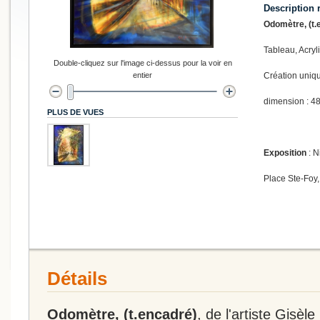
Description 
Odomètre, (t.
Tableau, Acryli
Double-cliquez sur l'image ci-dessus pour la voir en
entier
Création uniq
dimension : 48
PLUS DE VUES
Exposition
: N
Place Ste-Foy,
Détails
Odomètre, (t.encadré)
, de l'artiste Gisèl