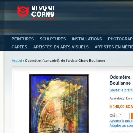
PEINTURES
SCULPTURES
INSTALLATIONS
PHOTOGRAP
CARTES
ARTISTES EN ARTS VISUELS
ARTISTES EN MÉTI
Accueil
/
Odomètre, (t.encadré), de l'artiste Gisèle Boulianne
Odomètre, (
Boulianne
Soyez le prem
Availability:
En s
5 140,00 $CA
Qté :
Ajouter à ma li
Ajouter au co