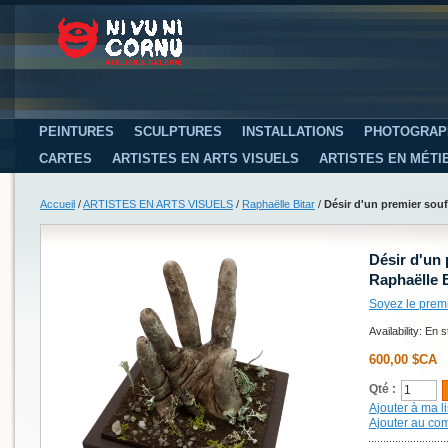
PEINTURES
SCULPTURES
INSTALLATIONS
PHOTOGRAP
CARTES
ARTISTES EN ARTS VISUELS
ARTISTES EN MÉTI
Accueil
/
ARTISTES EN ARTS VISUELS
/
Raphaëlle Bitar
/
Désir d'un premier souff
Désir d'un p
Raphaëlle B
Soyez le prem
Availability:
En s
600,00 $CA
Qté :
Ajouter à ma li
Ajouter au co