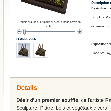
Description 
Désir d'un pr
Sculpture, Plât
Double-cliquez sur l'image ci-dessus pour la voir en
entier
dimension : 7 
PLUS DE VUES
Exposition
: N
Place Ste-Foy,
Détails
Désir d'un premier souffle
, de l'artiste R
Sculpture, Plâtre, bois et végétaux divers