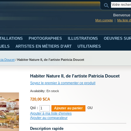
Bienvenue 
Mon compte
Ma liste 
TALLATIONS
PHOTOGRAPHIES
ILLUSTRATIONS
OEUVRES SUR
SUELS
ARTISTES EN MÉTIERS D'ART
UTILITAIRES
icia Doucet
/
Habiter Nature II, de l'artiste Patricia Doucet
Habiter Nature II, de l'artiste Patricia Doucet
Soyez le premier à commenter ce produit
Availability:
En stock
720,00 $CA
Qté :
OU
Ajouter au panier
Ajouter à ma liste d'envies
Ajouter au comparateur
Description rapide