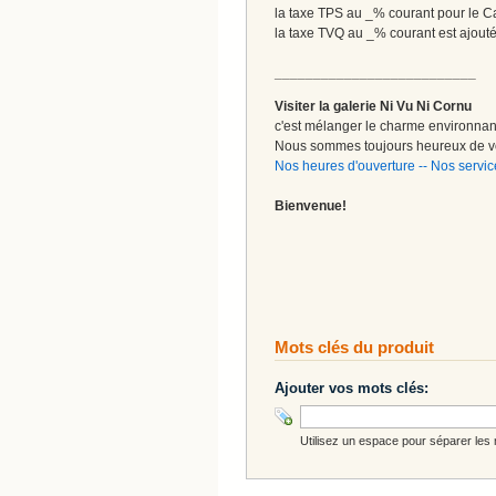
la taxe TPS au _% courant pour le 
la taxe TVQ au _% courant est ajout
__________________________
Visiter la galerie Ni Vu Ni Cornu
c'est mélanger le charme environnant 
Nous sommes toujours heureux de vo
Nos heures d'ouverture
--
Nos servic
Bienvenue!
Mots clés du produit
Ajouter vos mots clés:
Utilisez un espace pour séparer les m