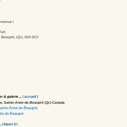
r
envenue !
'art,
 Beaupré, (Qc), G0A 3C0
er & galerie
...
( accueil )
ale, Sainte-Anne-de-Beaupré (Qc) Canada
 Sainte-Anne-de-Beaupré,
ôte-de-Beaupré
,
cliquez ici