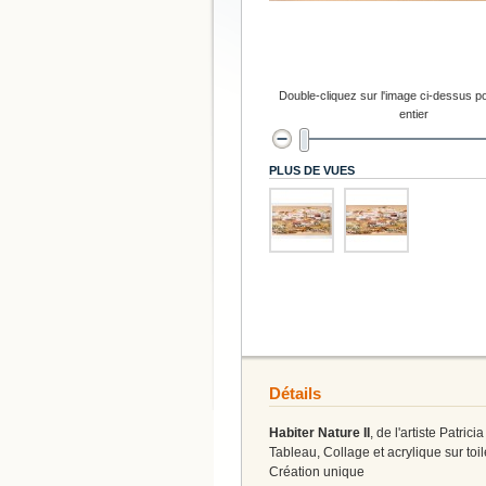
Double-cliquez sur l'image ci-dessus po
entier
PLUS DE VUES
Détails
Habiter Nature II
, de l'artiste Patric
Tableau, Collage et acrylique sur toil
Création unique