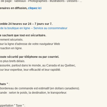
de page : Tableaux - Photographies - Illustrations - Dessins - ...
enaires en diffusion,
cliquez ici
onible 24 heures sur 24 -- 7 jours sur 7.
de la boutique en ligne
--
Service au consommateur
le sachant que tout est sécuritaire.
èrement sécurisés.
 sur la ligne d'adresse de votre navigateur Web
nsaction en ligne.
te sécurité par téléphone ou par courriel.
 plus brefs délais.
 assurée, partout dans le monde, au Canada et au Québec,
 leur expertise, leur efficacité et leur rapidité.
hats "
:
le bordereau de commande est estimatif (en dollars canadiens).
ande : selon le poids, la destination, le transporteur.
pellation " Taxe " :