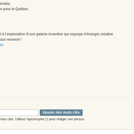
Canada;
ée pour le Québec.
à l’exploration d’une galerie inventive qui regorge d’énergie créative.
us recevoir !
es
Ajouter des mots clés
ots clés. Utilisez l'apostrophe (') pour rédiger une phrase.