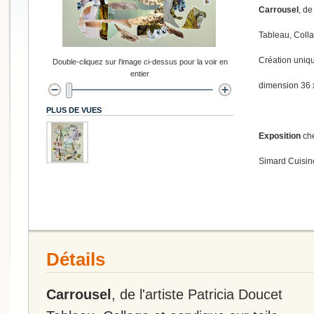
Carrousel
, de
Tableau, Collag
Création uniq
Double-cliquez sur l'image ci-dessus pour la voir en
entier
dimension 36 
PLUS DE VUES
Exposition
che
Simard Cuisine
Détails
Carrousel
, de l'artiste Patricia Doucet