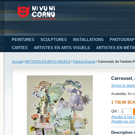
PEINTURES
SCULPTURES
INSTALLATIONS
PHOTOGRAP
CARTES
ARTISTES EN ARTS VISUELS
ARTISTES EN MÉTI
Accueil
/
ARTISTES EN ARTS VISUELS
/
Patricia Doucet
/
Carrousel, de l'artiste 
Carrousel, 
Soyez le prem
Availability:
En s
1 730,00 $CA
Qté :
Ajouter à ma li
Ajouter au co
Description 