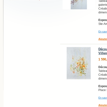
Tableau
galeri
Créati
dimens
Exposi
Ste-A
En savo
Ajoute
Décou
Ville
1 590
Découv
Tableau
Créati
dimens
Exposi
Place 
En savo
Ajoute