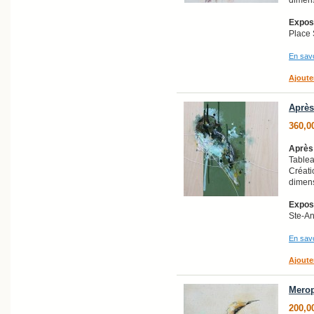
Exposi
Place 
En savo
Ajoute
Après
360,0
Après 
Tablea
Créati
dimens
Exposi
Ste-A
En savo
Ajoute
Merop
200,0