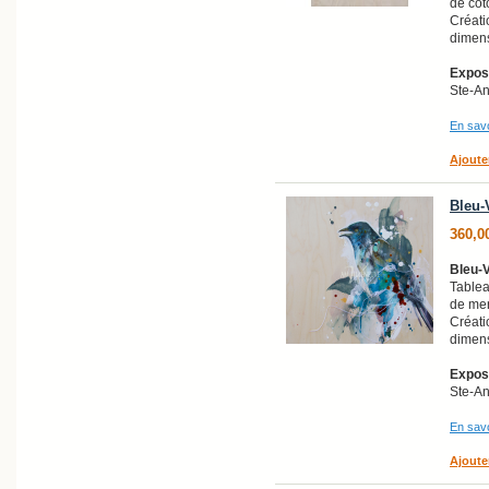
de cot
Créati
dimens
Exposi
Ste-A
En savo
Ajoute
Bleu-
360,0
Bleu-V
Tablea
de mer
Créati
dimens
Exposi
Ste-A
En savo
Ajoute