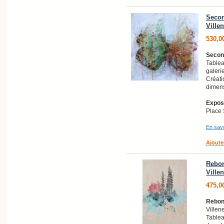
Secon
Ville
530,0
Secon
Tableau
galeri
Créati
dimens
Exposi
Place 
En savo
Ajoute
Rebon
Ville
475,0
Rebon
Villen
Tablea