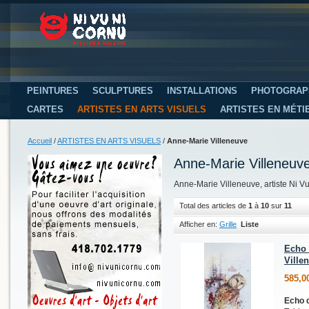
PEINTURES
SCULPTURES
INSTALLATIONS
PHOTOGRAP
CARTES
ARTISTES EN ARTS VISUELS
ARTISTES EN MÉTI
Accueil
/
ARTISTES EN ARTS VISUELS
/
Anne-Marie Villeneuve
Anne-Marie Villeneuv
Anne-Marie Villeneuve, artiste Ni V
Total des articles de
1
à
10
sur
11
Afficher en:
Grille
Liste
Echo 
Ville
585,0
Echo 