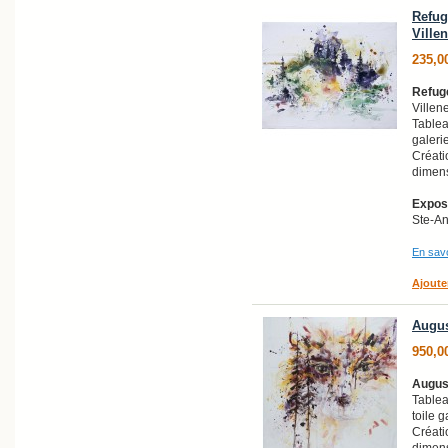
Refug
Ville
235,0
Refug
Villen
Tableau
galeri
Créati
dimens
Exposi
Ste-A
En savo
Ajoute
Augus
950,0
Augus
Tablea
toile g
Créati
dimens