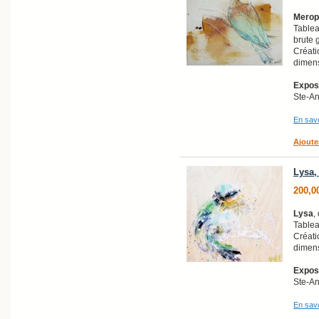
Merop
Tableau
brute 
Créati
dimens
Exposi
Ste-A
En savo
Ajoute
Lysa,
200,0
Lysa
,
Tablea
Créati
dimens
Exposi
Ste-A
En savo