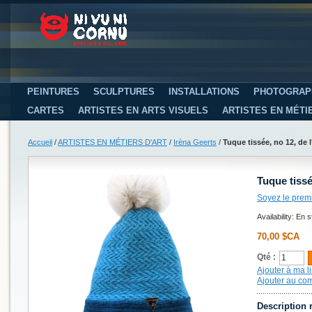
PEINTURES
SCULPTURES
INSTALLATIONS
PHOTOGRAP
CARTES
ARTISTES EN ARTS VISUELS
ARTISTES EN MÉTI
Accueil
/
ARTISTES EN MÉTIERS D'ART
/
Irèna Geerts
/
Tuque tissée, no 12, de l
Tuque tissé
Soyez le prem
Availability:
En s
70,00 $CA
Qté :
Ajouter à ma li
Ajouter au co
Description 