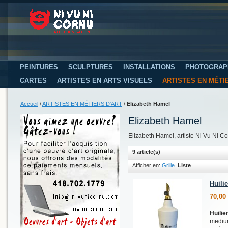
PEINTURES
SCULPTURES
INSTALLATIONS
PHOTOGRAP
CARTES
ARTISTES EN ARTS VISUELS
ARTISTES EN MÉTI
Accueil
/
ARTISTES EN MÉTIERS D'ART
/
Elizabeth Hamel
Elizabeth Hamel
Elizabeth Hamel, artiste Ni Vu Ni C
9 article(s)
Afficher en:
Grille
Liste
Huilie
70,00
Huilie
medium