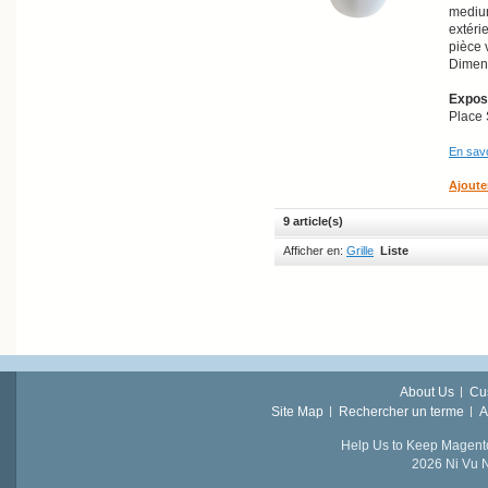
medium
extéri
pièce 
Dimens
Exposi
Place 
En savo
Ajoute
9 article(s)
Afficher en:
Grille
Liste
About Us
Cu
Site Map
Rechercher un terme
A
Help Us to Keep Magent
2026 Ni Vu N