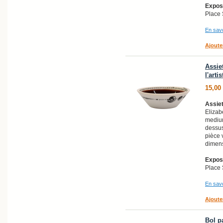
Exposi
Place 
En savo
Ajoute
Assie
l'arti
15,00
Assiet
Elizab
medium
dessus
pièce 
dimens
Exposi
Place 
En savo
Ajoute
Bol pa