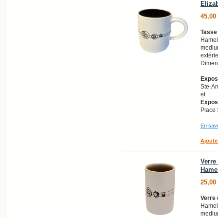
Eliza
45,00
Tasse 
Hamel
medium
extéri
Dimens
Exposi
Ste-A
et
Exposi
Place 
En savo
Ajoute
Verre 
Hame
25,00
Verre 
Hamel
medium