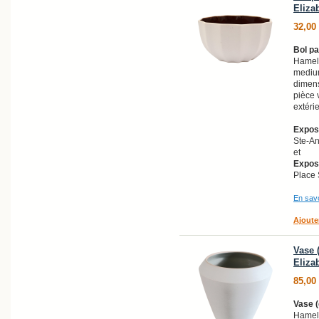
Eliza
32,00
Bol pa
Hamel
medium
dimens
pièce 
extéri
Exposi
Ste-A
et
Exposi
Place 
En savo
Ajoute
Vase (
Eliza
85,00
Vase (
Hamel