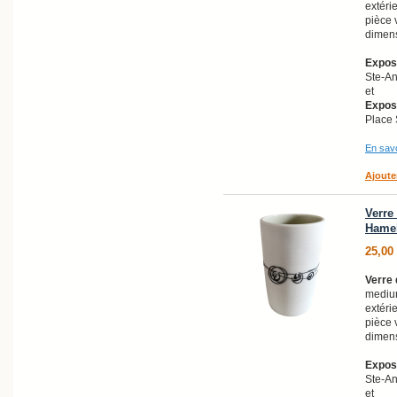
extéri
pièce 
dimens
Exposi
Ste-A
et
Exposi
Place 
En savo
Ajoute
Verre 
Hame
25,00
Verre 
medium
extéri
pièce 
dimens
Exposi
Ste-A
et