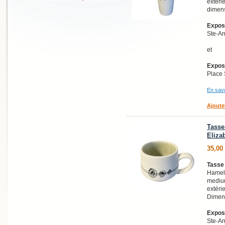
extéri
dimens
Exposi
Ste-A
et
Exposi
Place 
En savo
Ajoute
Tasse 
Eliza
35,00
Tasse 
Hamel
medium
extéri
Dimens
Exposi
Ste-A