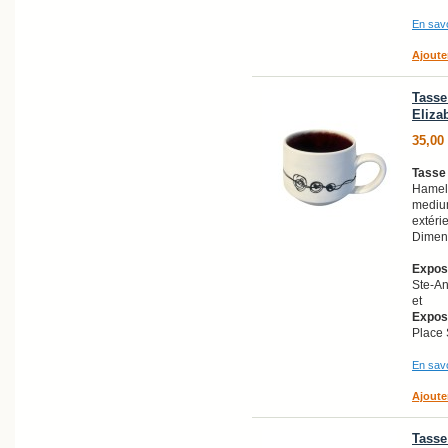
En savo
Ajoute
Tasse 
Eliza
35,00
Tasse 
Hamel
medium
extéri
Dimens
Exposi
Ste-A
et
Exposi
Place 
En savo
Ajoute
Tasse 