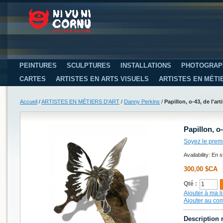
PEINTURES
SCULPTURES
INSTALLATIONS
PHOTOGRAP
CARTES
ARTISTES EN ARTS VISUELS
ARTISTES EN MÉTI
Accueil
/
ARTISTES EN MÉTIERS D'ART
/
Danny Perkins
/
Papillon, o-43, de l'ar
Papillon, o
Soyez le prem
Availability:
En s
300,00 $CA
Qté :
Ajouter à ma li
Ajouter au co
Description 