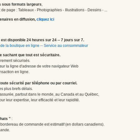
 sous formats largeurs
,
de page : Tableaux - Photographies - Illustrations - Dessins - ...
enaires en diffusion,
cliquez ici
est disponible 24 heures sur 24 -- 7 jours sur 7.
de la boutique en ligne
--
Service au consommateur
le sachant que tout est sécuritaire.
èrement sécurisés.
 sur la ligne d'adresse de votre navigateur Web
nsaction en ligne.
te sécurité par téléphone ou par courriel.
 plus brefs délais.
 assurée, partout dans le monde, au Canada et au Québec,
 leur expertise, leur efficacité et leur rapidité.
hats "
:
le bordereau de commande est estimatif (en dollars canadiens).
mande.