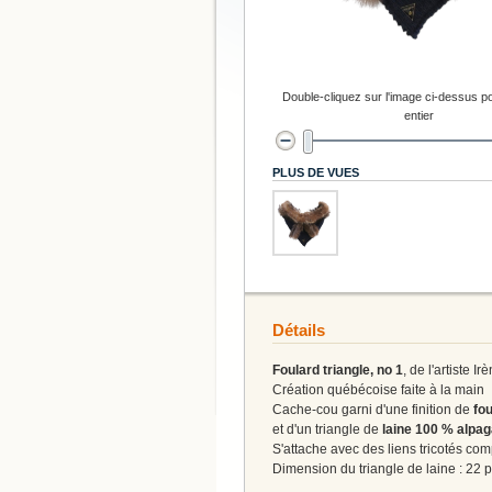
Double-cliquez sur l'image ci-dessus po
entier
PLUS DE VUES
Détails
Foulard triangle, no 1
, de l'artiste I
Création québécoise faite à la main
Cache-cou garni d'une finition de
fo
et d'un triangle de
laine 100 % alpa
S'attache avec des liens tricotés co
Dimension du triangle de laine : 22 p