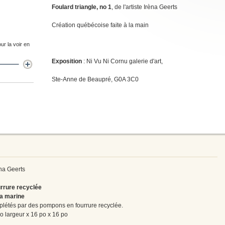
Foulard triangle, no 1
, de l'artiste Irèna Geerts
Création québécoise faite à la main
ur la voir en
Exposition
: Ni Vu Ni Cornu galerie d'art,
Ste-Anne de Beaupré, G0A 3C0
rèna Geerts
urrure recyclée
ga marine
mplétés par des pompons en fourrure recyclée.
o largeur x 16 po x 16 po