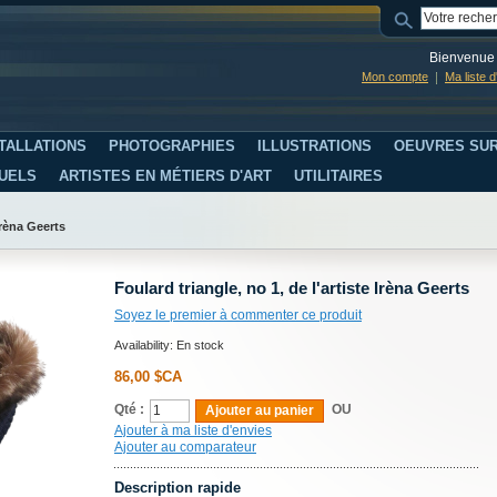
Bienvenue 
Mon compte
Ma liste 
TALLATIONS
PHOTOGRAPHIES
ILLUSTRATIONS
OEUVRES SUR
SUELS
ARTISTES EN MÉTIERS D'ART
UTILITAIRES
Irèna Geerts
Foulard triangle, no 1, de l'artiste Irèna Geerts
Soyez le premier à commenter ce produit
Availability:
En stock
86,00 $CA
Qté :
OU
Ajouter au panier
Ajouter à ma liste d'envies
Ajouter au comparateur
Description rapide