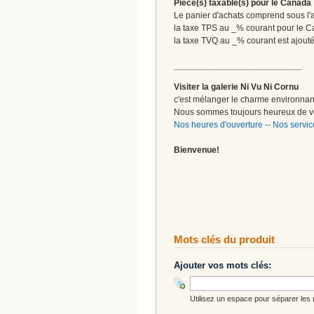
Pièce(s) taxable(s) pour le Canada
Le panier d'achats comprend sous l'ap
la taxe TPS au _% courant pour le 
la taxe TVQ au _% courant est ajout
__________________________
Visiter la galerie Ni Vu Ni Cornu
c'est mélanger le charme environnant 
Nous sommes toujours heureux de vo
Nos heures d'ouverture
--
Nos servic
Bienvenue!
Mots clés du produit
Ajouter vos mots clés:
Utilisez un espace pour séparer les m