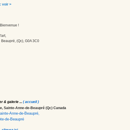
: voir >
! Bienvenue !
'art,
 Beaupré, (Qc), G0A 3C0
er & galerie
...
( accueil )
ale, Sainte-Anne-de-Beaupré (Qc) Canada
 Sainte-Anne-de-Beaupré,
ôte-de-Beaupré
,
cliquez ici