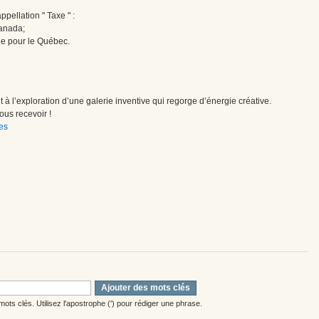
pellation " Taxe " :
Canada;
ée pour le Québec.
à l’exploration d’une galerie inventive qui regorge d’énergie créative.
us recevoir !
es
Ajouter des mots clés
ots clés. Utilisez l'apostrophe (') pour rédiger une phrase.