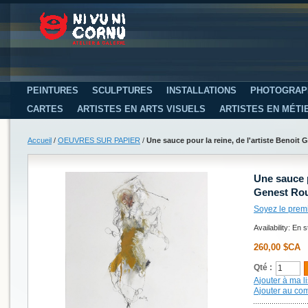
PEINTURES
SCULPTURES
INSTALLATIONS
PHOTOGRAP
CARTES
ARTISTES EN ARTS VISUELS
ARTISTES EN MÉTI
Accueil
/
OEUVRES SUR PAPIER
/
Une sauce pour la reine, de l'artiste Benoit G
Une sauce p
Genest Roui
Soyez le prem
Availability:
En s
260,00 $CA
Qté :
Ajouter à ma li
Ajouter au co