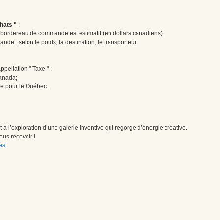
hats "
:
le bordereau de commande est estimatif (en dollars canadiens).
ande : selon le poids, la destination, le transporteur.
pellation " Taxe " :
Canada;
ée pour le Québec.
à l’exploration d’une galerie inventive qui regorge d’énergie créative.
us recevoir !
es