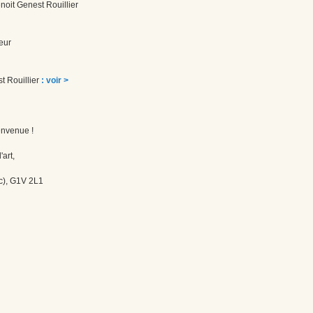
Benoit Genest Rouillier
eur
st Rouillier
: voir >
envenue !
'art,
c), G1V 2L1