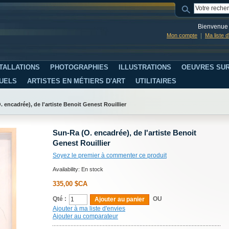
Bienvenue 
Mon compte
Ma liste 
TALLATIONS
PHOTOGRAPHIES
ILLUSTRATIONS
OEUVRES SUR
SUELS
ARTISTES EN MÉTIERS D'ART
UTILITAIRES
 encadrée), de l'artiste Benoit Genest Rouillier
Sun-Ra (O. encadrée), de l'artiste Benoit
Genest Rouillier
Soyez le premier à commenter ce produit
Availability:
En stock
335,00 $CA
Qté :
OU
Ajouter au panier
Ajouter à ma liste d'envies
Ajouter au comparateur