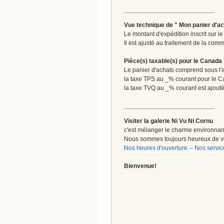
__________________________
Vue technique de " Mon panier d'ac
Le montant d'expédition inscrit sur 
Il est ajusté au traitement de la comm
Pièce(s) taxable(s) pour le Canada
Le panier d'achats comprend sous l'ap
la taxe TPS au _% courant pour le 
la taxe TVQ au _% courant est ajout
__________________________
Visiter la galerie Ni Vu Ni Cornu
c'est mélanger le charme environnant 
Nous sommes toujours heureux de vo
Nos heures d'ouverture
--
Nos servic
Bienvenue!