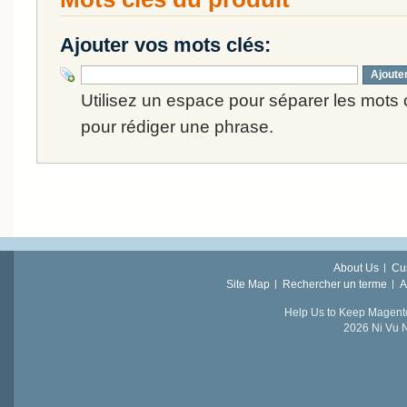
Ajouter vos mots clés:
Ajoute
Utilisez un espace pour séparer les mots cl
pour rédiger une phrase.
About Us
Cu
Site Map
Rechercher un terme
A
Help Us to Keep Magent
2026 Ni Vu N