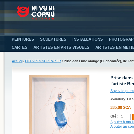
PEINTURES
SCULPTURES
INSTALLATIONS
PHOTOGRAP
CARTES
ARTISTES EN ARTS VISUELS
ARTISTES EN MÉTI
Accueil
/
OEUVRES SUR PAPIER
/
Prise dans une orange (O. encadrée), de l'art
Prise dans 
l'artiste B
Soyez le prem
Availability:
En s
335,00 $CA
Qté :
Ajouter à ma li
Ajouter au co