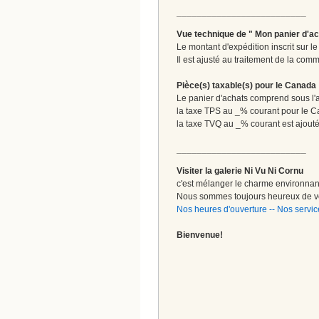
__________________________
Vue technique de " Mon panier d'ac
Le montant d'expédition inscrit sur 
Il est ajusté au traitement de la comm
Pièce(s) taxable(s) pour le Canada
Le panier d'achats comprend sous l'ap
la taxe TPS au _% courant pour le 
la taxe TVQ au _% courant est ajout
__________________________
Visiter la galerie Ni Vu Ni Cornu
c'est mélanger le charme environnant 
Nous sommes toujours heureux de vo
Nos heures d'ouverture
--
Nos servic
Bienvenue!