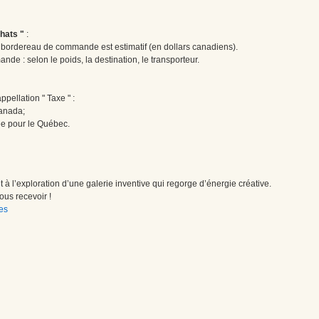
hats "
:
le bordereau de commande est estimatif (en dollars canadiens).
ande : selon le poids, la destination, le transporteur.
pellation " Taxe " :
Canada;
ée pour le Québec.
à l’exploration d’une galerie inventive qui regorge d’énergie créative.
us recevoir !
es