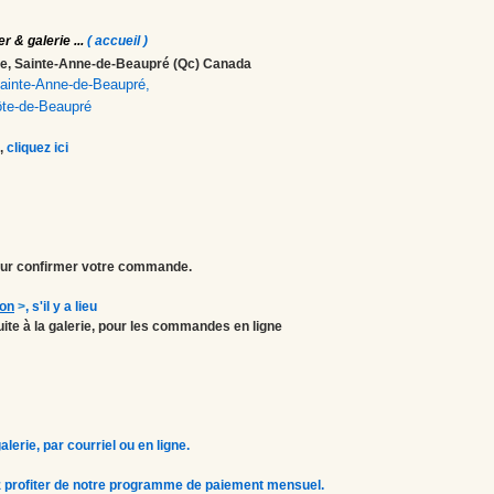
er & galerie
...
( accueil )
ale, Sainte-Anne-de-Beaupré (Qc) Canada
 Sainte-Anne-de-Beaupré,
ôte-de-Beaupré
,
cliquez ici
r confirmer votre commande.
ion
>
, s'il y a lieu
atuite à la galerie, pour les commandes en ligne
erie, par courriel ou en ligne.
 profiter de notre programme de paiement mensuel.