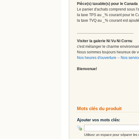
Pièce(s) taxable(s) pour le Canada
Le panier d'achats comprend sous l'ap
la taxe TPS au _% courant pour le 
la taxe TVQ au _% courant est ajout
__________________________
Visiter la galerie Ni Vu Ni Cornu
c'est mélanger le charme environnant 
Nous sommes toujours heureux de vo
Nos heures d'ouverture
--
Nos servic
Bienvenue!
Mots clés du produit
Ajouter vos mots clés:
Utilisez un espace pour séparer les m