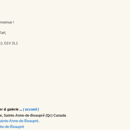
envenue !
'art,
c), G1V 2L1
er & galerie
...
( accueil )
ale, Sainte-Anne-de-Beaupré (Qc) Canada
 Sainte-Anne-de-Beaupré,
ôte-de-Beaupré