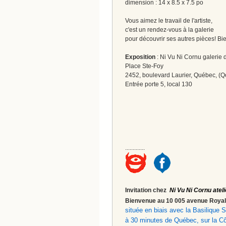
dimension : 14 x 8.5 x 7.5 po
Vous aimez le travail de l'artiste,
c'est un rendez-vous à la galerie
pour découvrir ses autres pièces! Bi
Exposition
: Ni Vu Ni Cornu galerie d
Place Ste-Foy
2452, boulevard Laurier, Québec, (Q
Entrée porte 5, local 130
.............
Invitation chez
Ni Vu Ni Cornu ateli
Bienvenue au 10 005 avenue Roy
située en biais avec la Basilique
à 30 minutes de Québec, sur la C