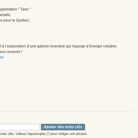
pellation " Taxe " :
Canada;
ée pour le Québec.
à l’exploration d’une galerie inventive qui regorge d’énergie créative.
us recevoir !
es
Ajouter des mots clés
ots clés. Utilisez l'apostrophe (') pour rédiger une phrase.