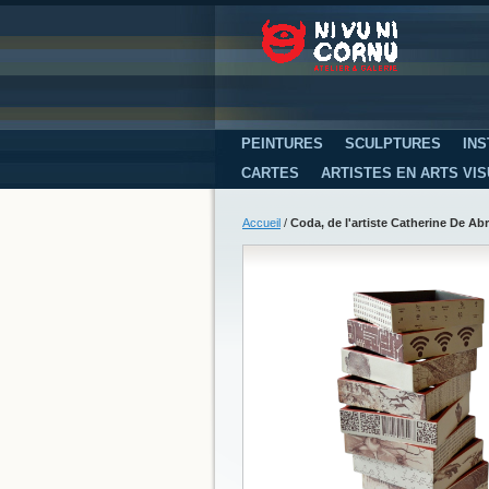
PEINTURES
SCULPTURES
INS
CARTES
ARTISTES EN ARTS VI
Accueil
/
Coda, de l'artiste Catherine De Ab