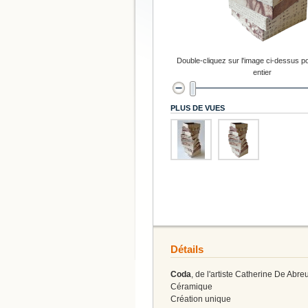
Double-cliquez sur l'image ci-dessus po
entier
PLUS DE VUES
Détails
Coda
, de l'artiste Catherine De Abre
Céramique
Création unique