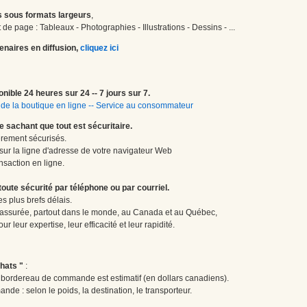
 sous formats largeurs
,
de page : Tableaux - Photographies - Illustrations - Dessins - ...
enaires en diffusion,
cliquez ici
onible 24 heures sur 24 -- 7 jours sur 7.
de la boutique en ligne
--
Service au consommateur
le sachant que tout est sécuritaire.
èrement sécurisés.
 sur la ligne d'adresse de votre navigateur Web
nsaction en ligne.
te sécurité par téléphone ou par courriel.
 plus brefs délais.
 assurée, partout dans le monde, au Canada et au Québec,
 leur expertise, leur efficacité et leur rapidité.
hats "
:
le bordereau de commande est estimatif (en dollars canadiens).
ande : selon le poids, la destination, le transporteur.