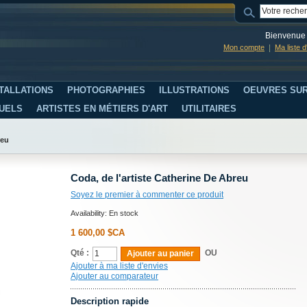
Bienvenue 
Mon compte
Ma liste 
TALLATIONS
PHOTOGRAPHIES
ILLUSTRATIONS
OEUVRES SUR
SUELS
ARTISTES EN MÉTIERS D'ART
UTILITAIRES
reu
Coda, de l'artiste Catherine De Abreu
Soyez le premier à commenter ce produit
Availability:
En stock
1 600,00 $CA
Qté :
OU
Ajouter au panier
Ajouter à ma liste d'envies
Ajouter au comparateur
Description rapide