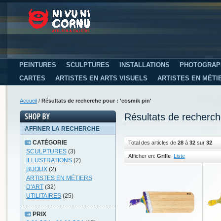
PEINTURES
SCULPTURES
INSTALLATIONS
PHOTOGRAP
CARTES
ARTISTES EN ARTS VISUELS
ARTISTES EN MÉTI
Accueil
/
Résultats de recherche pour : 'cosmik pin'
Résultats de recherch
AFFINER LA RECHERCHE
CATÉGORIE
Total des articles de
28
à
32
sur
32
SCULPTURES
(3)
Afficher en:
Grille
Liste
ILLUSTRATIONS
(2)
BIJOUX
(2)
ARTISTES EN MÉTIERS
D'ART
(32)
UTILITAIRES
(25)
PRIX