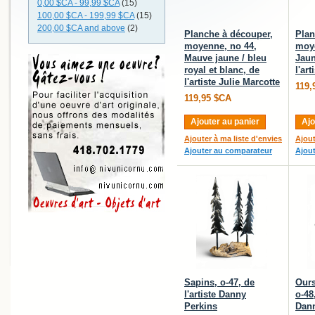
0,00 $CA
-
99,99 $CA
(15)
100,00 $CA
-
199,99 $CA
(15)
200,00 $CA
and above
(2)
Planche à découper,
Plan
moyenne, no 44,
moye
Mauve jaune / bleu
Jaun
royal et blanc, de
l'ar
l'artiste Julie Marcotte
119,
119,95 $CA
Ajouter au panier
Ajo
Ajouter à ma liste d'envies
Ajout
Ajouter au comparateur
Ajou
Sapins, o-47, de
Ours
l'artiste Danny
o-48,
Perkins
Dann