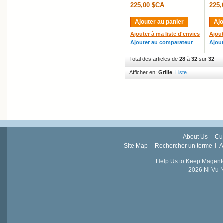
225,00 $CA
225,
Ajouter au panier
Ajo
Ajouter à ma liste d'envies
Ajout
Ajouter au comparateur
Ajou
Total des articles de
28
à
32
sur
32
Afficher en:
Grille
Liste
About Us
Cu
Site Map
Rechercher un terme
A
Help Us to Keep Magent
2026 Ni Vu N