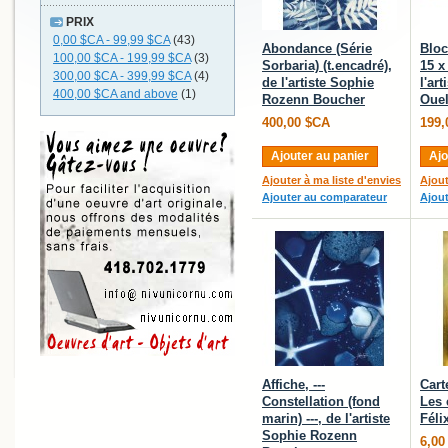
PRIX
0,00 $CA
-
99,99 $CA
(43)
Abondance (Série
Bloc
100,00 $CA
-
199,99 $CA
(3)
Sorbaria) (t.encadré),
15 x
300,00 $CA
-
399,99 $CA
(4)
de l'artiste Sophie
l'ar
400,00 $CA
and above
(1)
Rozenn Boucher
Ouel
400,00 $CA
199,
Ajouter au panier
Ajo
Ajouter à ma liste d'envies
Ajout
Ajouter au comparateur
Ajou
Affiche, ---
Cart
Constellation (fond
Les 
marin) ---, de l'artiste
Féli
Sophie Rozenn
6,00