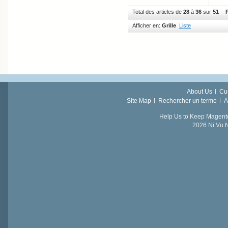
Total des articles de
28
à
36
sur
51
P
Afficher en:
Grille
Liste
About Us
Cu
Site Map
Rechercher un terme
A
Help Us to Keep Magent
2026 Ni Vu N