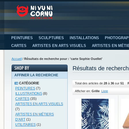
PEINTURES
SCULPTURES
INSTALLATIONS
PHOTOGRAP
CARTES
ARTISTES EN ARTS VISUELS
ARTISTES EN MÉTI
Accueil
/
Résultats de recherche pour : 'carte Sophie Ouellet'
Résultats de recherch
AFFINER LA RECHERCHE
CATÉGORIE
Total des articles de
28
à
36
sur
51
P
PEINTURES
(7)
Afficher en:
Grille
Liste
ILLUSTRATIONS
(8)
CARTES
(35)
ARTISTES EN ARTS VISUELS
(7)
ARTISTES EN MÉTIERS
D'ART
(1)
UTILITAIRES
(1)