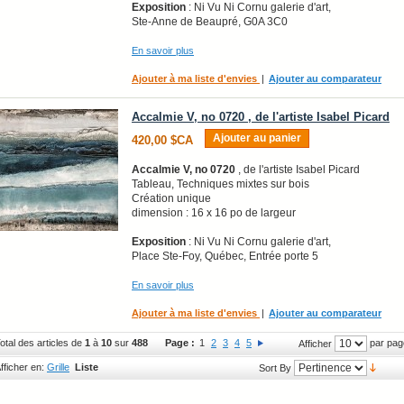
Exposition
: Ni Vu Ni Cornu galerie d'art,
Ste-Anne de Beaupré, G0A 3C0
En savoir plus
Ajouter à ma liste d'envies
|
Ajouter au comparateur
Accalmie V, no 0720 , de l'artiste Isabel Picard
Ajouter au panier
420,00 $CA
Accalmie V, no 0720
, de l'artiste Isabel Picard
Tableau, Techniques mixtes sur bois
Création unique
dimension : 16 x 16 po de largeur
Exposition
: Ni Vu Ni Cornu galerie d'art,
Place Ste-Foy, Québec, Entrée porte 5
En savoir plus
Ajouter à ma liste d'envies
|
Ajouter au comparateur
otal des articles de
1
à
10
sur
488
Page :
1
2
3
4
5
par pag
Afficher
fficher en:
Grille
Liste
Sort By