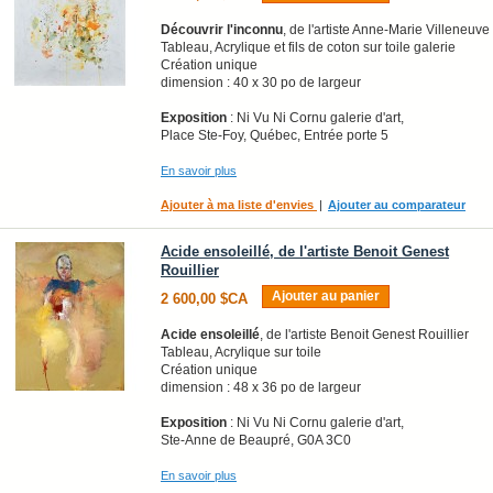
Découvrir l'inconnu
, de l'artiste Anne-Marie Villeneuve
Tableau, Acrylique et fils de coton sur toile galerie
Création unique
dimension : 40 x 30 po de largeur
Exposition
: Ni Vu Ni Cornu galerie d'art,
Place Ste-Foy, Québec, Entrée porte 5
En savoir plus
Ajouter à ma liste d'envies
|
Ajouter au comparateur
Acide ensoleillé, de l'artiste Benoit Genest
Rouillier
Ajouter au panier
2 600,00 $CA
Acide ensoleillé
, de l'artiste Benoit Genest Rouillier
Tableau, Acrylique sur toile
Création unique
dimension : 48 x 36 po de largeur
Exposition
: Ni Vu Ni Cornu galerie d'art,
Ste-Anne de Beaupré, G0A 3C0
En savoir plus