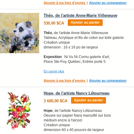
Ajouter à ma liste d'envies
|
Ajouter au comparateur
Théo, de l'artiste Anne-Marie Villeneuve
Ajouter au panier
530,00 $CA
Théo
, de l'artiste Anne-Marie Villeneuve
Tableau, Acrylique et fils de coton sur toile galerie
Création unique
dimension : 16 x 16 po de largeur
Exposition
: Ni Vu Ni Cornu galerie d'art,
Place Ste-Foy, Québec, Entrée porte 5
En savoir plus
Ajouter à ma liste d'envies
|
Ajouter au comparateur
Hope, de l'artiste Nancy Létourneau
Ajouter au panier
3 600,00 $CA
Hope
, de l'artiste Nancy Létourneau
Oeuvre sur papier Nara marouflé sur bois
médium encre à l'alcool
Création unique
dimension 60 x 40 pouces de largeur