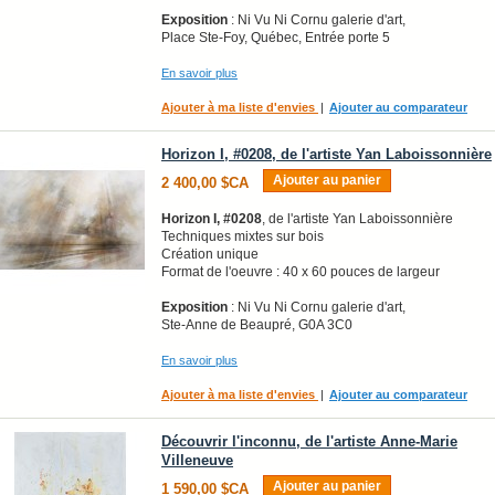
Exposition
: Ni Vu Ni Cornu galerie d'art,
Place Ste-Foy, Québec, Entrée porte 5
En savoir plus
Ajouter à ma liste d'envies
|
Ajouter au comparateur
Horizon I, #0208, de l'artiste Yan Laboissonnière
Ajouter au panier
2 400,00 $CA
Horizon I, #0208
, de l'artiste Yan Laboissonnière
Techniques mixtes sur bois
Création unique
Format de l'oeuvre : 40 x 60 pouces de largeur
Exposition
: Ni Vu Ni Cornu galerie d'art,
Ste-Anne de Beaupré, G0A 3C0
En savoir plus
Ajouter à ma liste d'envies
|
Ajouter au comparateur
Découvrir l'inconnu, de l'artiste Anne-Marie
Villeneuve
Ajouter au panier
1 590,00 $CA