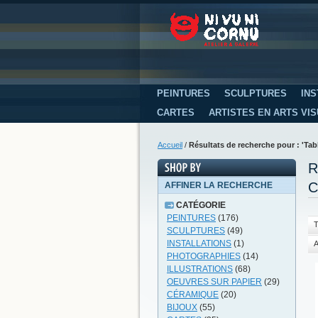
PEINTURES
SCULPTURES
INS
CARTES
ARTISTES EN ARTS VI
Accueil
/
Résultats de recherche pour : 'T
R
C
AFFINER LA RECHERCHE
CATÉGORIE
PEINTURES
(176)
T
SCULPTURES
(49)
INSTALLATIONS
(1)
A
PHOTOGRAPHIES
(14)
ILLUSTRATIONS
(68)
OEUVRES SUR PAPIER
(29)
CÉRAMIQUE
(20)
BIJOUX
(55)