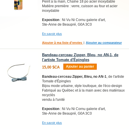
Peint à la main, Chaîne 18 po acier inoxydable
Matière première : verre, cuisson au four et acier
inoxydable
Exposition
: Ni Vu Ni Cornu galerie d'art,
Ste-Anne de Beaupré, G0A 3C0
En savoir plus
Ajouter à ma liste d'envies
|
Ajouter au comparateur
Bandeau-cerceau Zipper, Bleu, no AN-1, de
l'artiste Tomate d'Épingles
Ajouter au panier
15,00 $CA
Bandeau-cerceau Zipper, Bleu, no AN-1
, de l'artiste
Tomate d'Épingles
Bijou mode urbaine, style loufoque, de l'éco-design
Fabriqué au Québec et à la main avec des matériaux
recyclés
vendu à l'unité
Exposition
: Ni Vu Ni Cornu galerie d'art,
Ste-Anne de Beaupré, G0A 3C0
En savoir plus