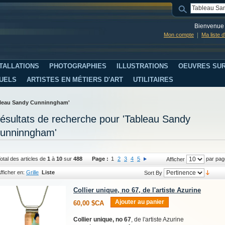
Bienvenue 
Mon compte
Ma liste 
TALLATIONS
PHOTOGRAPHIES
ILLUSTRATIONS
OEUVRES SUR
SUELS
ARTISTES EN MÉTIERS D'ART
UTILITAIRES
ableau Sandy Cunninngham'
ésultats de recherche pour 'Tableau Sandy
unninngham'
otal des articles de
1
à
10
sur
488
Page :
1
2
3
4
5
par pag
Afficher
fficher en:
Grille
Liste
Sort By
Collier unique, no 67, de l'artiste Azurine
Ajouter au panier
60,00 $CA
Collier unique, no 67
, de l'artiste Azurine