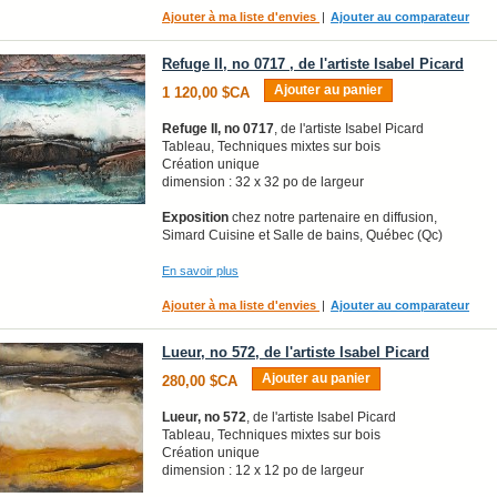
Ajouter à ma liste d'envies
|
Ajouter au comparateur
Refuge II, no 0717 , de l'artiste Isabel Picard
Ajouter au panier
1 120,00 $CA
Refuge II, no 0717
, de l'artiste Isabel Picard
Tableau, Techniques mixtes sur bois
Création unique
dimension : 32 x 32 po de largeur
Exposition
chez notre partenaire en diffusion,
Simard Cuisine et Salle de bains, Québec (Qc)
En savoir plus
Ajouter à ma liste d'envies
|
Ajouter au comparateur
Lueur, no 572, de l'artiste Isabel Picard
Ajouter au panier
280,00 $CA
Lueur, no 572
, de l'artiste Isabel Picard
Tableau, Techniques mixtes sur bois
Création unique
dimension : 12 x 12 po de largeur