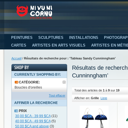
PEINTURES
SCULPTURES
INSTALLATIONS
PHOTOGRAP
CARTES
ARTISTES EN ARTS VISUELS
ARTISTES EN MÉTI
Accueil
/
Résultats de recherche pour : 'Tableau Sandy Cunninngham'
Résultats de recherc
Cunninngham'
CURRENTLY SHOPPING BY:
CATÉGORIE:
Boucles d'oreilles
Total des articles de
1
à
9
sur
19
Tout effacer
Afficher en:
Grille
Liste
AFFINER LA RECHERCHE
PRIX
30,00 $CA
-
39,99 $CA
(11)
40,00 $CA
-
49,99 $CA
(5)
50,00 $CA
and above
(3)