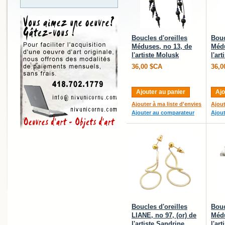
Boucles d'oreilles
Bouc
Méduses, no 13, de
Médu
l'artiste Molusk
l'ar
36,00 $CA
36,0
Ajouter au panier
Ajo
Ajouter à ma liste d'envies
Ajout
Ajouter au comparateur
Ajou
Boucles d'oreilles
Bouc
LIANE, no 97, (or) de
Médu
l'artiste Sandrine
l'ar