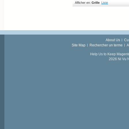
Afficher en:
Grille
Liste
About Us
Cu
Site Map
Rechercher un terme
A
Help Us to Keep Magent
2026 Ni Vu N