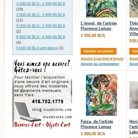
2 000,00 $CA
-
2 999,99 $CA
(29)
3 000,00 $CA
-
3 999,99 $CA
(21)
L'envol, de l'artiste
Théo
5 000,00 $CA
-
5 999,99 $CA
Florence Lemay
Anne
(2)
Vill
1 550,00 $CA
6 000,00 $CA
-
6 999,99 $CA
530,
(4)
9 000,00 $CA
and above
(1)
Ajouter au panier
Ajo
Ajouter à ma liste d'envies
Ajout
Ajouter au comparateur
Ajou
Faiza, de l'artiste
Hori
Florence Lemay
l'art
Labo
1 900,00 $CA