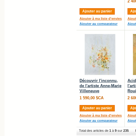
2 40
Ajouter au panier
Ajo
Ajouter à ma liste d'envies
Ajout
Ajouter au comparateur
Ajou
Découvrir l'inconnu,
Acid
de l'artiste Anne-Marie
l'ar
Villeneuve
Roui
1 590,00 $CA
2 60
Ajouter au panier
Ajo
Ajouter à ma liste d'envies
Ajout
Ajouter au comparateur
Ajou
Total des articles de
1
à
9
sur
235