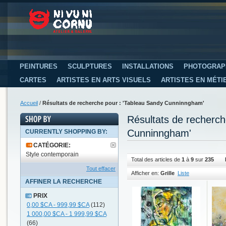
PEINTURES
SCULPTURES
INSTALLATIONS
PHOTOGRAP
CARTES
ARTISTES EN ARTS VISUELS
ARTISTES EN MÉTI
Accueil
/
Résultats de recherche pour : 'Tableau Sandy Cunninngham'
Résultats de recherc
Cunninngham'
CURRENTLY SHOPPING BY:
CATÉGORIE:
Style contemporain
Total des articles de
1
à
9
sur
235
Tout effacer
Afficher en:
Grille
Liste
AFFINER LA RECHERCHE
PRIX
0,00 $CA
-
999,99 $CA
(112)
1 000,00 $CA
-
1 999,99 $CA
(66)