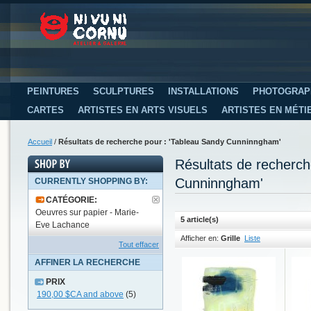
PEINTURES
SCULPTURES
INSTALLATIONS
PHOTOGRAP
CARTES
ARTISTES EN ARTS VISUELS
ARTISTES EN MÉTI
Accueil
/
Résultats de recherche pour : 'Tableau Sandy Cunninngham'
Résultats de recherc
Cunninngham'
CURRENTLY SHOPPING BY:
CATÉGORIE:
Oeuvres sur papier - Marie-
5 article(s)
Eve Lachance
Afficher en:
Grille
Liste
Tout effacer
AFFINER LA RECHERCHE
PRIX
190,00 $CA
and above
(5)