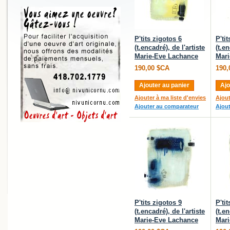
P'tits zigotos 6
P'ti
(t.encadré), de l'artiste
(t.en
Marie-Eve Lachance
Mari
190,00 $CA
190,
Ajouter au panier
Ajo
Ajouter à ma liste d'envies
Ajout
Ajouter au comparateur
Ajou
P'tits zigotos 9
P'ti
(t.encadré), de l'artiste
(t.en
Marie-Eve Lachance
Mari