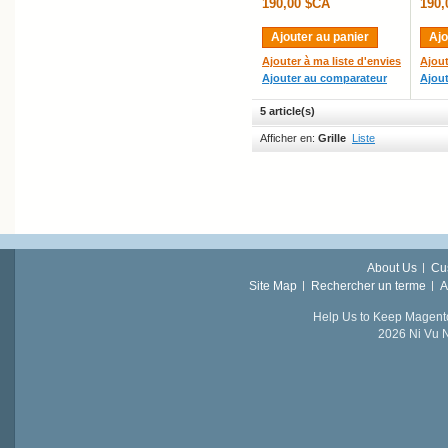
190,00 $CA
190,
Ajouter au panier
Ajo
Ajouter à ma liste d'envies
Ajout
Ajouter au comparateur
Ajou
5 article(s)
Afficher en:
Grille
Liste
About Us
Cu
Site Map
Rechercher un terme
A
Help Us to Keep Magent
2026 Ni Vu N