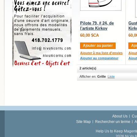
Pilote 79, # 24, de
Gust
l'artiste Kirkov
Kirk
60,00 $CA
60,0
Ajouter au panier
Ajo
Ajouter à ma liste d'envies
Ajout
Ajouter au comparateur
Ajou
2 article(s)
Afficher en:
Grille
Liste
About Us
Cu
Site Map
Rechercher un terme
A
Help Us to Keep Magent
2026 Ni Vu N