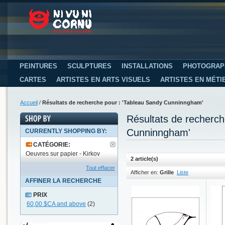
PEINTURES
SCULPTURES
INSTALLATIONS
PHOTOGRAP
CARTES
ARTISTES EN ARTS VISUELS
ARTISTES EN MÉTI
Accueil
/
Résultats de recherche pour : 'Tableau Sandy Cunninngham'
Résultats de recherc
Cunninngham'
CURRENTLY SHOPPING BY:
CATÉGORIE:
Oeuvres sur papier - Kirkov
2 article(s)
Tout effacer
Afficher en:
Grille
Liste
AFFINER LA RECHERCHE
PRIX
60,00 $CA
and above
(2)