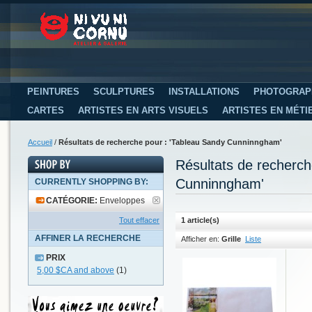
PEINTURES
SCULPTURES
INSTALLATIONS
PHOTOGRAP
CARTES
ARTISTES EN ARTS VISUELS
ARTISTES EN MÉTI
Accueil
/
Résultats de recherche pour : 'Tableau Sandy Cunninngham'
Résultats de recherc
Cunninngham'
CURRENTLY SHOPPING BY:
CATÉGORIE:
Enveloppes
Tout effacer
1 article(s)
AFFINER LA RECHERCHE
Afficher en:
Grille
Liste
PRIX
5,00 $CA
and above
(1)