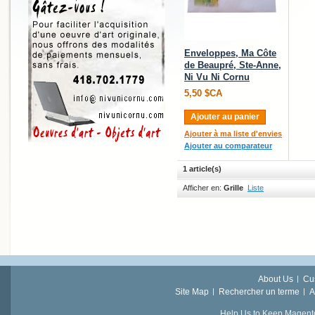
Enveloppes, Ma Côte
de Beaupré, Ste-Anne,
Ni Vu Ni Cornu
5,50 $CA
Ajouter au panier
Ajouter à ma liste d'envies
Ajouter au comparateur
1 article(s)
Afficher en:
Grille
Liste
About Us
Cu
Site Map
Rechercher un terme
A
Help Us to Keep Magent