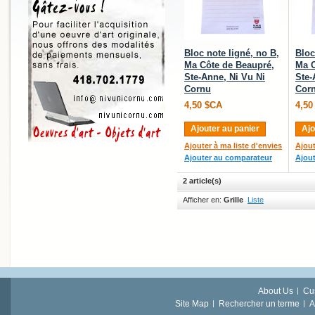
Bloc note ligné, no B,
Bloc
Ma Côte de Beaupré,
Ma C
Ste-Anne, Ni Vu Ni
Ste-
Cornu
Cor
4,50 $CA
4,50
Ajouter au panier
Ajo
Ajouter à ma liste d'envies
Ajout
Ajouter au comparateur
Ajou
2 article(s)
Afficher en:
Grille
Liste
About Us
Cu
Site Map
Rechercher un terme
A