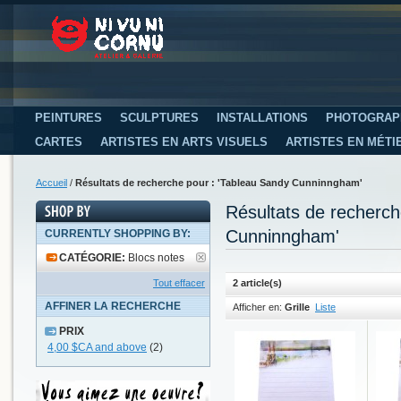
PEINTURES
SCULPTURES
INSTALLATIONS
PHOTOGRAP
CARTES
ARTISTES EN ARTS VISUELS
ARTISTES EN MÉTI
Accueil
/
Résultats de recherche pour : 'Tableau Sandy Cunninngham'
Résultats de recherc
Cunninngham'
CURRENTLY SHOPPING BY:
CATÉGORIE:
Blocs notes
Tout effacer
2 article(s)
AFFINER LA RECHERCHE
Afficher en:
Grille
Liste
PRIX
4,00 $CA
and above
(2)