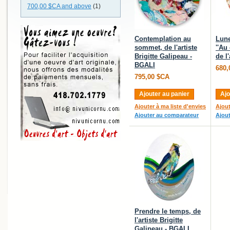
700,00 $CA
and above
(1)
Contemplation au
Lune
sommet, de l'artiste
''Au
Brigitte Galipeau -
de l
BGALI
680,
795,00 $CA
Ajouter au panier
Ajo
Ajouter à ma liste d'envies
Ajout
Ajouter au comparateur
Ajou
Prendre le temps, de
l'artiste Brigitte
Galipeau - BGALI