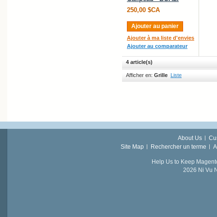
250,00 $CA
Ajouter au panier
Ajouter à ma liste d'envies
Ajouter au comparateur
4 article(s)
Afficher en:
Grille
Liste
About Us
Cu
Site Map
Rechercher un terme
A
Help Us to Keep Magent
2026 Ni Vu N