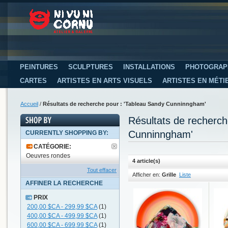
PEINTURES
SCULPTURES
INSTALLATIONS
PHOTOGRAP
CARTES
ARTISTES EN ARTS VISUELS
ARTISTES EN MÉTI
Accueil
/
Résultats de recherche pour : 'Tableau Sandy Cunninngham'
Résultats de recherc
Cunninngham'
CURRENTLY SHOPPING BY:
CATÉGORIE:
Oeuvres rondes
4 article(s)
Tout effacer
Afficher en:
Grille
Liste
AFFINER LA RECHERCHE
PRIX
200,00 $CA
-
299,99 $CA
(1)
400,00 $CA
-
499,99 $CA
(1)
600,00 $CA
-
699,99 $CA
(1)