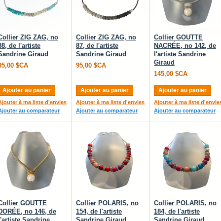
Collier ZIG ZAG, no
Collier ZIG ZAG, no
Collier GOUTTE
88, de l'artiste
87, de l'artiste
NACRÉE, no 142, de
Sandrine Giraud
Sandrine Giraud
l'artiste Sandrine
Giraud
95,00 $CA
95,00 $CA
145,00 $CA
Ajouter au panier
Ajouter au panier
Ajouter au panier
Ajouter à ma liste d'envies
Ajouter à ma liste d'envies
Ajouter à ma liste d'envie
Ajouter au comparateur
Ajouter au comparateur
Ajouter au comparateur
Collier GOUTTE
Collier POLARIS, no
Collier POLARIS, no
DORÉE, no 146, de
154, de l'artiste
184, de l'artiste
l'artiste Sandrine
Sandrine Giraud
Sandrine Giraud