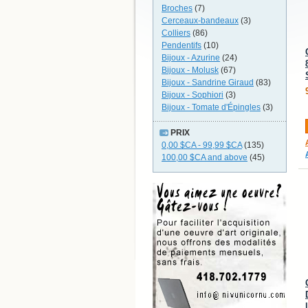
Broches
(7)
Cerceaux-bandeaux
(3)
Colliers
(86)
Pendentifs
(10)
Bijoux - Azurine
(24)
Bijoux - Molusk
(67)
Bijoux - Sandrine Giraud
(83)
Bijoux - Sophiori
(3)
Bijoux - Tomate d'Épingles
(3)
PRIX
0,00 $CA
-
99,99 $CA
(135)
100,00 $CA
and above
(45)