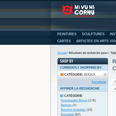
PEINTURES
SCULPTURES
INS
CARTES
ARTISTES EN ARTS VI
Accueil
/
Résultats de recherche pour : 'T
R
C
CURRENTLY SHOPPING BY:
CATÉGORIE:
BIJOUX
Tout effacer
T
AFFINER LA RECHERCHE
A
CATÉGORIE
Nouveautés Bijoux
(176)
Bagues
(1)
Boucles d'oreilles
(19)
Bracelets
(64)