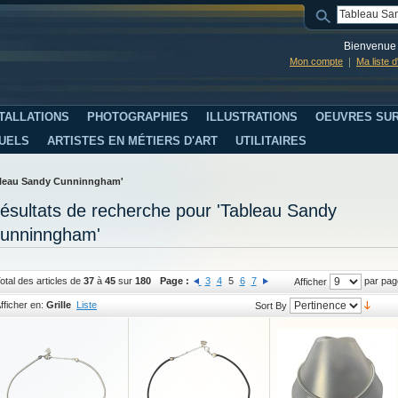
Bienvenue 
Mon compte
Ma liste 
TALLATIONS
PHOTOGRAPHIES
ILLUSTRATIONS
OEUVRES SUR
SUELS
ARTISTES EN MÉTIERS D'ART
UTILITAIRES
ableau Sandy Cunninngham'
ésultats de recherche pour 'Tableau Sandy
unninngham'
otal des articles de
37
à
45
sur
180
Page :
3
4
5
6
7
par pag
Afficher
fficher en:
Grille
Liste
Sort By