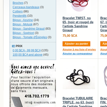
Broches
(7)
Cerceaux-bandeaux
(3)
Colliers
(86)
Pendentifs
(10)
Bracelet TWIST, no
Brac
Bijoux - Azurine
(24)
65, (noir et rouge) de
67, 
Bijoux - Molusk
(67)
l'artiste Sandrine
l'ar
Bijoux - Sandrine Giraud
(83)
Giraud
Gira
Bijoux - Sophiori
(3)
75,00 $CA
75,0
Bijoux - Tomate d'Épingles
(3)
Ajouter au panier
Ajo
PRIX
Ajouter à ma liste d'envies
Ajout
0,00 $CA
-
99,99 $CA
(135)
Ajouter au comparateur
Ajou
100,00 $CA
and above
(45)
Bracelet TUBULAIRE
Brac
TRIPLE, no 63, (noir)
FIN,
de l'artiste Sandrine
perl