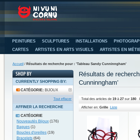
PEINTURES
SCULPTURES
INSTALLATIONS
PHOTOGRAP
CARTES
ARTISTES EN ARTS VISUELS
ARTISTES EN MÉTI
Accueil
/
Résultats de recherche pour : 'Tableau Sandy Cunninngham'
Résultats de recherc
Cunninngham'
CURRENTLY SHOPPING BY:
CATÉGORIE:
BIJOUX
Tout effacer
Total des articles de
19
à
27
sur
180
AFFINER LA RECHERCHE
Afficher en:
Grille
Liste
CATÉGORIE
Nouveautés Bijoux
(176)
Bagues
(1)
Boucles d'oreilles
(19)
Bracelets
(64)