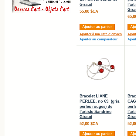
Giraud
l'ar
Gira
55,00 $CA
65,0
Ajouter au panier
Ajo
Ajouter à ma liste d'envies
Ajout
Ajouter au comparateur
Ajou
Bracelet LIANE
Brac
PERLÉE, no 69, (gris,
CAGE
perles rouges) de
perl
l'artiste Sandrine
l'ar
Giraud
Gira
52,00 $CA
52,0
Ajouter au panier
Ajo