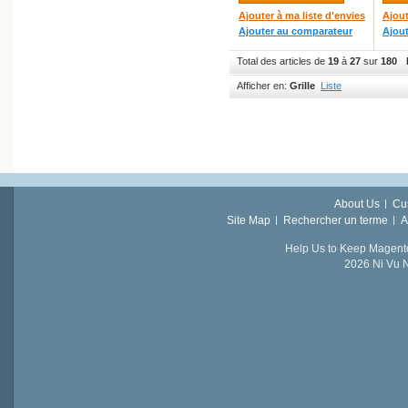
Ajouter à ma liste d'envies
Ajout
Ajouter au comparateur
Ajou
Total des articles de
19
à
27
sur
180
Afficher en:
Grille
Liste
About Us
Cu
Site Map
Rechercher un terme
A
Help Us to Keep Magent
2026 Ni Vu N