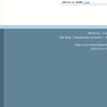
Afficher en:
Grille
Liste
About Us
Cu
Site Map
Rechercher un terme
A
Help Us to Keep Magent
2026 Ni Vu N