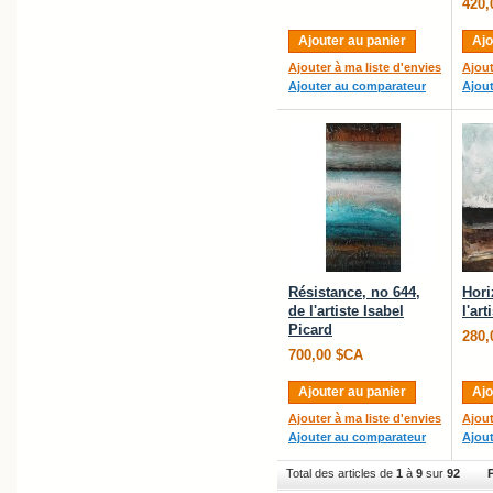
420,
Ajouter au panier
Ajo
Ajouter à ma liste d'envies
Ajout
Ajouter au comparateur
Ajou
Résistance, no 644,
Hori
de l'artiste Isabel
l'ar
Picard
280,
700,00 $CA
Ajouter au panier
Ajo
Ajouter à ma liste d'envies
Ajout
Ajouter au comparateur
Ajou
Total des articles de
1
à
9
sur
92