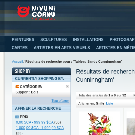
PEINTURES
SCULPTURES
INSTALLATIONS
PHOTOGRAP
CARTES
ARTISTES EN ARTS VISUELS
ARTISTES EN MÉTI
Accueil
/
Résultats de recherche pour : 'Tableau Sandy Cunninngham'
Résultats de recherc
Cunninngham'
CURRENTLY SHOPPING BY:
CATÉGORIE:
Support : Bois
Total des articles de
1
à
9
sur
92
Tout effacer
Afficher en:
Grille
Liste
AFFINER LA RECHERCHE
PRIX
0,00 $CA
-
999,99 $CA
(56)
1 000,00 $CA
-
1 999,99 $CA
(23)