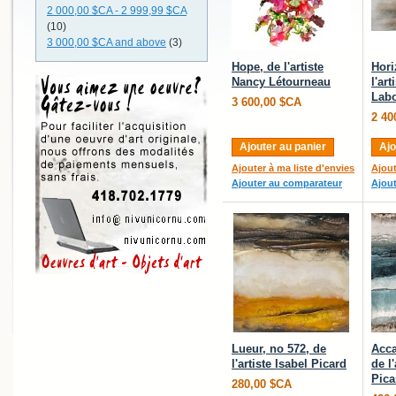
2 000,00 $CA
-
2 999,99 $CA
(10)
3 000,00 $CA
and above
(3)
Hope, de l'artiste
Hori
Nancy Létourneau
l'art
Labo
3 600,00 $CA
2 40
Ajouter au panier
Ajo
Ajouter à ma liste d'envies
Ajout
Ajouter au comparateur
Ajou
Lueur, no 572, de
Acca
l'artiste Isabel Picard
de l'
Pica
280,00 $CA