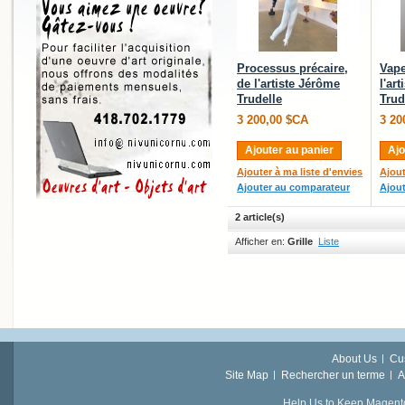
Processus précaire,
Vape
de l'artiste Jérôme
l'ar
Trudelle
Trud
3 200,00 $CA
3 20
Ajouter au panier
Ajo
Ajouter à ma liste d'envies
Ajout
Ajouter au comparateur
Ajou
2 article(s)
Afficher en:
Grille
Liste
About Us
Cu
Site Map
Rechercher un terme
A
Help Us to Keep Magent