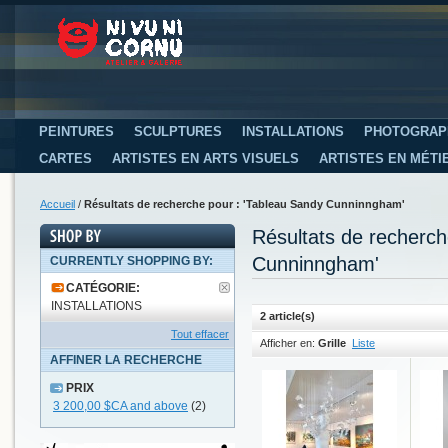
PEINTURES
SCULPTURES
INSTALLATIONS
PHOTOGRAP
CARTES
ARTISTES EN ARTS VISUELS
ARTISTES EN MÉTI
Accueil
/
Résultats de recherche pour : 'Tableau Sandy Cunninngham'
Résultats de recherc
Cunninngham'
CURRENTLY SHOPPING BY:
CATÉGORIE:
INSTALLATIONS
2 article(s)
Tout effacer
Afficher en:
Grille
Liste
AFFINER LA RECHERCHE
PRIX
3 200,00 $CA
and above
(2)