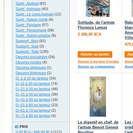
Sujet : Abstrait
(82)
Sujet : Animaux
(45)
Sujet : Le corps humain
(12)
Sujet : Nature morte
(4)
Solitude, de l'artiste
Reb
Sujet : Paysage
(57)
Florence Lemay
blanc
Sujet : Personnage
(58)
Anne
2 200,00 $CA
Sujet : Scène urbaine
(9)
Vill
Support : Bois
(92)
475,
Support : Soie
(3)
Support : Toile
(136)
Ajouter au panier
Ajo
Oeuvres encadrées
(26)
Ajouter à ma liste d'envies
Ajout
Oeuvres rondes
(4)
Ajouter au comparateur
Ajou
Oeuvres diptyques
(1)
Oeuvres triptyques
(1)
O--1 à 10 po largeur
(34)
O--11 à 20 po largeur
(74)
O--21 à 30 po largeur
(46)
O--31 à 40 po largeur
(38)
O--41 à 50 po largeur
(18)
O--51 à 60 po largeur
(23)
O--61 à 70 po largeur
(2)
O--71 à 80 po largeur
(4)
Le digestif en chef, de
Les 
PRIX
l'artiste Benoit Genest
irré
0,00 $CA
-
999,99 $CA
(112)
Rouillier
l'ar