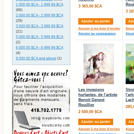
Roui
1 000,00 $CA
-
1 999,99 $CA
3 365,00 $CA
(66)
3 16
2 000,00 $CA
-
2 999,99 $CA
(29)
Ajouter au panier
Ajo
3 000,00 $CA
-
3 999,99 $CA
Ajouter à ma liste d'envies
Ajout
(21)
Ajouter au comparateur
Ajou
5 000,00 $CA
-
5 999,99 $CA
(2)
6 000,00 $CA
-
6 999,99 $CA
(4)
9 000,00 $CA
and above
(1)
Les invasions
Stro
hurlantes, de l'artiste
l'ar
Benoit Genest
Lac
Rouillier
285,
2 600,00 $CA
Ajouter au panier
Ajo
Ajouter à ma liste d'envies
Ajout
Ajouter au comparateur
Ajou