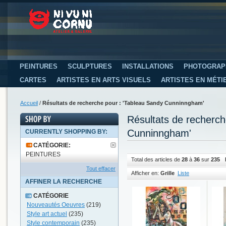
PEINTURES
SCULPTURES
INSTALLATIONS
PHOTOGRAP
CARTES
ARTISTES EN ARTS VISUELS
ARTISTES EN MÉTI
Accueil
/
Résultats de recherche pour : 'Tableau Sandy Cunninngham'
Résultats de recherc
Cunninngham'
CURRENTLY SHOPPING BY:
CATÉGORIE:
PEINTURES
Total des articles de
28
à
36
sur
235
Tout effacer
Afficher en:
Grille
Liste
AFFINER LA RECHERCHE
CATÉGORIE
Nouveautés Oeuvres
(219)
Style art actuel
(235)
Style contemporain
(235)