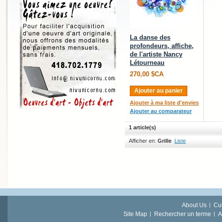
La danse des
profondeurs, affiche,
de l'artiste Nancy
Létourneau
270,00 $CA
Ajouter au panier
Ajouter à ma liste d'envies
Ajouter au comparateur
1 article(s)
Afficher en:
Grille
Liste
About Us
Cu
Site Map
Rechercher un terme
A