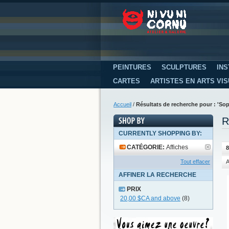
PEINTURES
SCULPTURES
INS
CARTES
ARTISTES EN ARTS VI
Accueil
/
Résultats de recherche pour : 'Sop
R
CURRENTLY SHOPPING BY:
CATÉGORIE:
Affiches
8
Tout effacer
A
AFFINER LA RECHERCHE
PRIX
20,00 $CA
and above
(8)