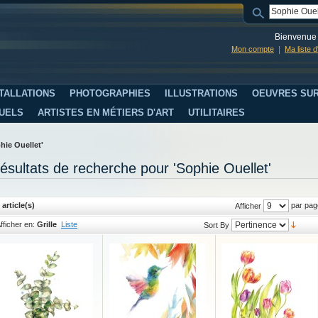
Bienvenue 
Mon compte
Ma liste 
TALLATIONS
PHOTOGRAPHIES
ILLUSTRATIONS
OEUVRES SUR
SUELS
ARTISTES EN MÉTIERS D'ART
UTILITAIRES
hie Ouellet'
ésultats de recherche pour 'Sophie Ouellet'
 article(s)
par pag
Afficher
fficher en:
Grille
Liste
Sort By